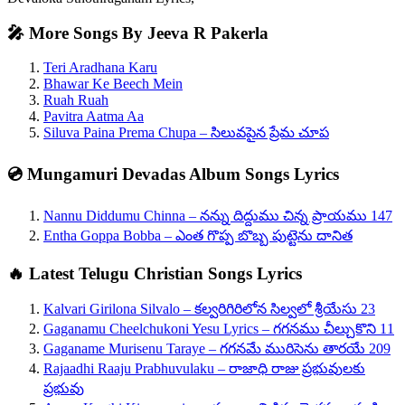
🎤 More Songs By Jeeva R Pakerla
Teri Aradhana Karu
Bhawar Ke Beech Mein
Ruah Ruah
Pavitra Aatma Aa
Siluva Paina Prema Chupa – సిలువపైన ప్రేమ చూప
💿 Mungamuri Devadas Album Songs Lyrics
Nannu Diddumu Chinna – నన్ను దిద్దుము చిన్న ప్రాయము 147
Entha Goppa Bobba – ఎంత గొప్ప బొబ్బ పుట్టెను దానిత
🔥 Latest Telugu Christian Songs Lyrics
Kalvari Girilona Silvalo – కల్వరిగిరిలోన సిల్వలో శ్రీయేసు 23
Gaganamu Cheelchukoni Yesu Lyrics – గగనము చీల్చుకొని 11
Gaganame Murisenu Taraye – గగనమే మురిసెను తారయే 209
Rajaadhi Raaju Prabhuvulaku – రాజాధి రాజు ప్రభువులకు
ప్రభువు