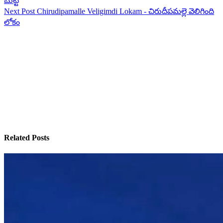
బుట్టె
Next
Post
Chirudipamalle Veligimdi Lokam - చిరుదీపమల్లె వెలిగింది
లోకం
Related Posts