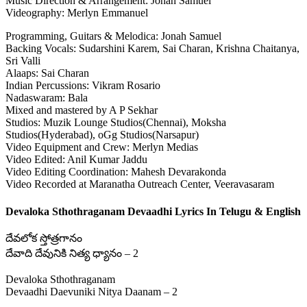
Music Direction & Arrangement: Jonah Samuel
Videography: Merlyn Emmanuel
Programming, Guitars & Melodica: Jonah Samuel
Backing Vocals: Sudarshini Karem, Sai Charan, Krishna Chaitanya,
Sri Valli
Alaaps: Sai Charan
Indian Percussions: Vikram Rosario
Nadaswaram: Bala
Mixed and mastered by A P Sekhar
Studios: Muzik Lounge Studios(Chennai), Moksha
Studios(Hyderabad), oGg Studios(Narsapur)
Video Equipment and Crew: Merlyn Medias
Video Edited: Anil Kumar Jaddu
Video Editing Coordination: Mahesh Devarakonda
Video Recorded at Maranatha Outreach Center, Veeravasaram
Devaloka Sthothraganam Devaadhi Lyrics In Telugu & English
దేవలోక స్తోత్రగానం
దేవాది దేవునికి నిత్య ధ్యానం – 2
Devaloka Sthothraganam
Devaadhi Daevuniki Nitya Daanam – 2