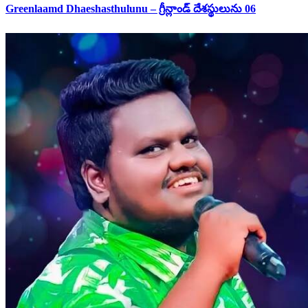
Greenlaamd Dhaeshasthulunu – గ్రీన్లాండ్ దేశస్థులును 06