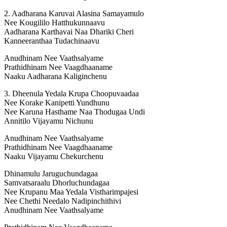
2. Aadharana Karuvai Alasina Samayamulo
Nee Kougililo Hatthukunnaavu
Aadharana Karthavai Naa Dhariki Cheri
Kanneeranthaa Tudachinaavu
Anudhinam Nee Vaathsalyame
Prathidhinam Nee Vaagdhaaname
Naaku Aadharana Kaliginchenu
3. Dheenula Yedala Krupa Choopuvaadaa
Nee Korake Kanipetti Yundhunu
Nee Karuna Hasthame Naa Thodugaa Undi
Annitilo Vijayamu Nichunu
Anudhinam Nee Vaathsalyame
Prathidhinam Nee Vaagdhaaname
Naaku Vijayamu Chekurchenu
Dhinamulu Jaruguchundagaa
Samvatsaraalu Dhorluchundagaa
Nee Krupanu Maa Yedala Vistharimpajesi
Nee Chethi Needalo Nadipinchithivi
Anudhinam Nee Vaathsalyame