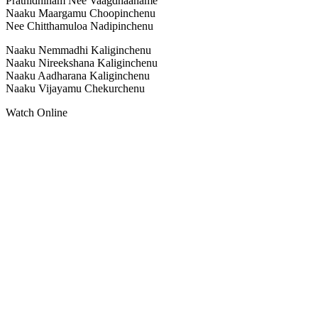
Prathidhinam Nee Vaagdhaaname
Naaku Maargamu Choopinchenu
Nee Chitthamuloa Nadipinchenu
Naaku Nemmadhi Kaliginchenu
Naaku Nireekshana Kaliginchenu
Naaku Aadharana Kaliginchenu
Naaku Vijayamu Chekurchenu
Watch Online