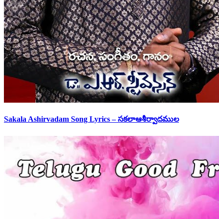
Sakala Ashirvadam Song Lyrics – సకలాఆశీర్వాదముల