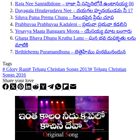
Raja Nee Sannidhilone – రాజా నీ సన్నిధిలోనే ఉంటానయ్య 06
Dayagala Hrudayudavu Nee – దయగల హృదయుడవు నీ 17
Siluva Paina Prema Chupa – సిలువపైన ప్రేమ చూప
Prabhuvaa Prabhuvaa Kadaleni – ప్రభువా ప్రభువా కడలిని
Yesayya Maata Bangaaru Moota – యేసయ్య మాట బంగారు
Ghana Bhava Dhupa Kruthu Lanu – ఘన భవ దుపకృతు లను
మాటికి
Bethlehemu Puramandhuna – బెత్లెహేము పురమునందున
Tags
#
Glory Rani
#
Telugu Christian Songs 2013
#
Telugu Christian
Songs 2016
Share your love