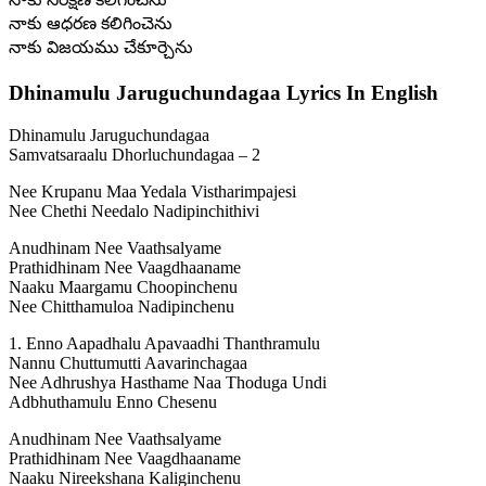
నాకు ఆధరణ కలిగించెను
నాకు విజయము చేకూర్చెను
Dhinamulu Jaruguchundagaa Lyrics In English
Dhinamulu Jaruguchundagaa
Samvatsaraalu Dhorluchundagaa – 2
Nee Krupanu Maa Yedala Vistharimpajesi
Nee Chethi Needalo Nadipinchithivi
Anudhinam Nee Vaathsalyame
Prathidhinam Nee Vaagdhaaname
Naaku Maargamu Choopinchenu
Nee Chitthamuloa Nadipinchenu
1. Enno Aapadhalu Apavaadhi Thanthramulu
Nannu Chuttumutti Aavarinchagaa
Nee Adhrushya Hasthame Naa Thoduga Undi
Adbhuthamulu Enno Chesenu
Anudhinam Nee Vaathsalyame
Prathidhinam Nee Vaagdhaaname
Naaku Nireekshana Kaliginchenu