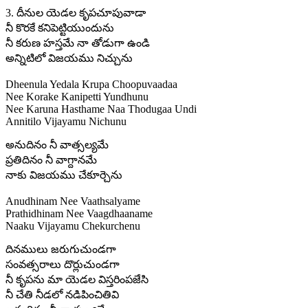
3. దీనుల యెడల కృపచూపువాడా
నీ కొరకే కనిపెట్టియుందును
నీ కరుణ హస్తమే నా తోడుగా ఉండి
అన్నిటిలో విజయము నిచ్చును
Dheenula Yedala Krupa Choopuvaadaa
Nee Korake Kanipetti Yundhunu
Nee Karuna Hasthame Naa Thodugaa Undi
Annitilo Vijayamu Nichunu
అనుదినం నీ వాత్సల్యమే
ప్రతిదినం నీ వాగ్దానమే
నాకు విజయము చేకూర్చెను
Anudhinam Nee Vaathsalyame
Prathidhinam Nee Vaagdhaaname
Naaku Vijayamu Chekurchenu
దినములు జరుగుచుండగా
సంవత్సరాలు దొర్లుచుండగా
నీ కృపను మా యెడల విస్తరింపజేసి
నీ చేతి నీడలో నడిపించితివి