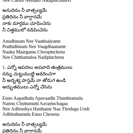
Nee Chethi Needalo Nadipinchithivi
అనుదినం నీ వాత్సల్యమే
ప్రతిదినం నీ వాగ్దానమే
నాకు మార్గము చూపించెను
నీ చిత్తములో నడిపించెను
Anudhinam Nee Vaathsalyame
Prathidhinam Nee Vaagdhaaname
Naaku Maargamu Choopinchenu
Nee Chitthamuloa Nadipinchenu
1. ఎన్నో ఆపదలు అపవాది తంత్రములు
నన్ను చుట్టుముట్టి ఆవరించగా
నీ అదృశ్య హస్తమే నా తోడుగ ఉండి
అద్భుతములు ఎన్నో చేసెను
Enno Aapadhalu Apavaadhi Thanthramulu
Nannu Chuttumutti Aavarinchagaa
Nee Adhrushya Hasthame Naa Thoduga Undi
Adbhuthamulu Enno Chesenu
అనుదినం నీ వాత్సల్యమే
ప్రతిదినం నీ వాగ్దానమే