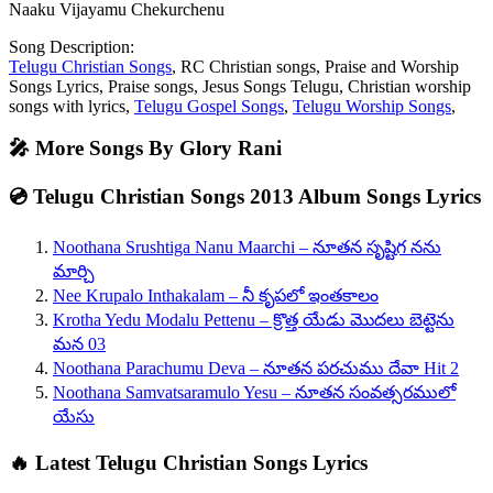
Naaku Vijayamu Chekurchenu
Song Description:
Telugu Christian Songs
, RC Christian songs, Praise and Worship
Songs Lyrics, Praise songs, Jesus Songs Telugu, Christian worship
songs with lyrics,
Telugu Gospel Songs
,
Telugu Worship Songs
,
🎤 More Songs By Glory Rani
💿 Telugu Christian Songs 2013 Album Songs Lyrics
Noothana Srushtiga Nanu Maarchi – నూతన సృష్టిగ నను
మార్చి
Nee Krupalo Inthakalam – నీ కృపలో ఇంతకాలం
Krotha Yedu Modalu Pettenu – క్రొత్త యేడు మొదలు బెట్టెను
మన 03
Noothana Parachumu Deva – నూతన పరచుము దేవా Hit 2
Noothana Samvatsaramulo Yesu – నూతన సంవత్సరములో
యేసు
🔥 Latest Telugu Christian Songs Lyrics