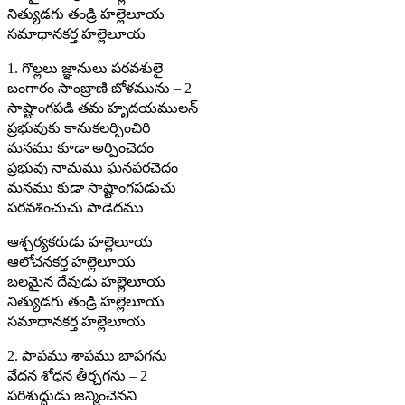
నిత్యుడగు తండ్రి హల్లెలూయ
సమాధానకర్త హల్లెలూయ
1. గొల్లలు జ్ఞానులు పరవశులై
బంగారం సాంబ్రాణి బోళమును – 2
సాష్టాంగపడి తమ హృదయములన్
ప్రభువుకు కానుకలర్పించిరి
మనము కూడా అర్పించెదం
ప్రభువు నామము ఘనపరచెదం
మనము కుడా సాష్టాంగపడుచు
పరవశించుచు పాడెదము
ఆశ్చర్యకరుడు హల్లెలూయ
ఆలోచనకర్త హల్లెలూయ
బలమైన దేవుడు హల్లెలూయ
నిత్యుడగు తండ్రి హల్లెలూయ
సమాధానకర్త హల్లెలూయ
2. పాపము శాపము బాపగను
వేదన శోధన తీర్చగను – 2
పరిశుద్ధుడు జన్మించెనని