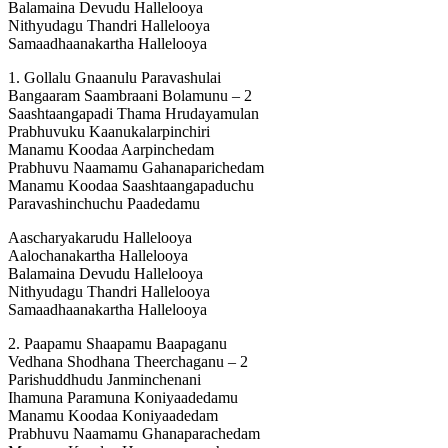
Balamaina Devudu Hallelooya
Nithyudagu Thandri Hallelooya
Samaadhaanakartha Hallelooya
1. Gollalu Gnaanulu Paravashulai
Bangaaram Saambraani Bolamunu – 2
Saashtaangapadi Thama Hrudayamulan
Prabhuvuku Kaanukalarpinchiri
Manamu Koodaa Aarpinchedam
Prabhuvu Naamamu Gahanaparichedam
Manamu Koodaa Saashtaangapaduchu
Paravashinchuchu Paadedamu
Aascharyakarudu Hallelooya
Aalochanakartha Hallelooya
Balamaina Devudu Hallelooya
Nithyudagu Thandri Hallelooya
Samaadhaanakartha Hallelooya
2. Paapamu Shaapamu Baapaganu
Vedhana Shodhana Theerchaganu – 2
Parishuddhudu Janminchenani
Ihamuna Paramuna Koniyaadedamu
Manamu Koodaa Koniyaadedam
Prabhuvu Naamamu Ghanaparachedam