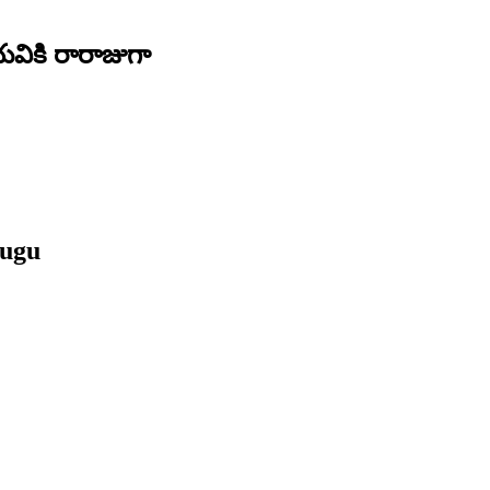
ువికి రారాజుగా
lugu