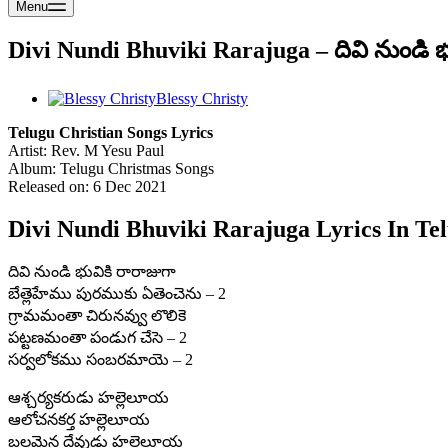
Menu
Divi Nundi Bhuviki Rarajuga – దివి నుండి భ
Blessy Christy
Telugu Christian Songs Lyrics
Artist: Rev. M Yesu Paul
Album: Telugu Christmas Songs
Released on: 6 Dec 2021
Divi Nundi Bhuviki Rarajuga Lyrics In Te
దివి నుండి భువికి రారాజుగా
బేత్లెహేము పురముకు ఏతెంచెను – 2
గ్రామమంతా చిరునవ్వు లొలికె
పట్టణమంతా పండుగ చేసె – 2
సర్వలోకము సంబరమాయె – 2
ఆశ్చర్యకరుడు హల్లెలూయ
ఆలోచనకర్త హల్లెలూయ
బలమైన దేవుడు హల్లెలూయ