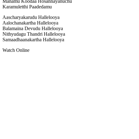
Manamu Koodaa Hosannayanuchu
Karamuletthi Paadedamu
Aascharyakarudu Hallelooya
Aalochanakartha Hallelooya
Balamaina Devudu Hallelooya
Nithyudagu Thandri Hallelooya
Samaadhaanakartha Hallelooya
Watch Online