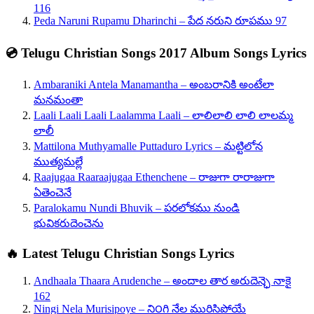
116
Peda Naruni Rupamu Dharinchi – పేద నరుని రూపము 97
💿 Telugu Christian Songs 2017 Album Songs Lyrics
Ambaraniki Antela Manamantha – అంబరానికి అంటేలా
మనమంతా
Laali Laali Laali Laalamma Laali – లాలిలాలి లాలి లాలమ్మ
లాలీ
Mattilona Muthyamalle Puttaduro Lyrics – మట్టిలోన
ముత్యమల్లే
Raajugaa Raaraajugaa Ethenchene – రాజుగా రారాజుగా
ఏతెంచెనే
Paralokamu Nundi Bhuvik – పరలోకము నుండి
భువికరుదెంచెను
🔥 Latest Telugu Christian Songs Lyrics
Andhaala Thaara Arudenche – అందాల తార అరుదెన్ఛె నాకై
162
Ningi Nela Murisipoye – ని౦గి నేల మురిసిపోయే