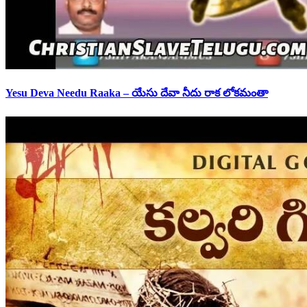
Yesu Deva Needu Raaka – యేసు దేవా నీదు రాక లోకమంతా