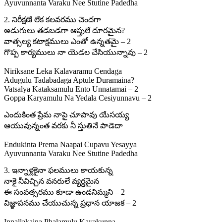
Ayuvunnanta Varaku Nee Stutine Padedha
2. నిరీక్షణే లేక కలవరము చెందగా
అడుగులు తడబడగా ఆప్తులే దూరమైన?
వాత్సల్య కటాక్షములు ఎంతో ఉన్నతమై – 2
గొప్ప కార్యములు నా యెడల చేసియున్నావు – 2
Niriksane Leka Kalavaramu Cendaga
Adugulu Tadabadaga Aptule Duramaina?
Vatsalya Kataksamulu Ento Unnatamai – 2
Goppa Karyamulu Na Yedala Cesiyunnavu – 2
ఎందుకింత ప్రేమ నాపై చూపావు యేసయ్య
ఆయువున్నంత వరకు నీ స్తుతినే పాడెదా
Endukinta Prema Naapai Cupavu Yesayya
Ayuvunnanta Varaku Nee Stutine Padedha
3. ఇన్నాళ్లకైనా ఫలములు కాయకున్న
నాకై నీవిచ్చిన వనరులే వ్యర్ధమైన
ఈ సంవత్సరము కూడా ఉండనిమ్మని – 2
విజ్ఞాపనము చేయుచున్న ప్రధాన యాజక – 2
Innallakaina Phalamulu Kayakunna