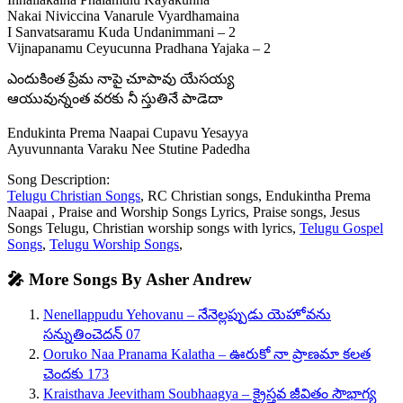
Nakai Niviccina Vanarule Vyardhamaina
I Sanvatsaramu Kuda Undanimmani – 2
Vijnapanamu Ceyucunna Pradhana Yajaka – 2
ఎందుకింత ప్రేమ నాపై చూపావు యేసయ్య
ఆయువున్నంత వరకు నీ స్తుతినే పాడెదా
Endukinta Prema Naapai Cupavu Yesayya
Ayuvunnanta Varaku Nee Stutine Padedha
Song Description:
Telugu Christian Songs
, RC Christian songs, Endukintha Prema
Naapai , Praise and Worship Songs Lyrics, Praise songs, Jesus
Songs Telugu, Christian worship songs with lyrics,
Telugu Gospel
Songs
,
Telugu Worship Songs
,
🎤 More Songs By Asher Andrew
Nenellappudu Yehovanu – నేనెల్లప్పుడు యెహోవను
సన్నుతించెదన్ 07
Ooruko Naa Pranama Kalatha – ఊరుకో నా ప్రాణమా కలత
చెందకు 173
Kraisthava Jeevitham Soubhaagya – క్రైస్తవ జీవితం సౌభాగ్య