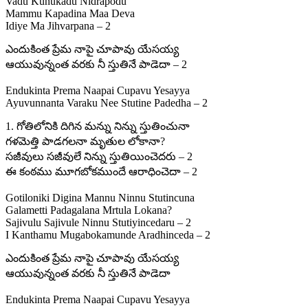
Vadu Kunukadu Nidrapodu
Mammu Kapadina Maa Deva
Idiye Ma Jihvarpana – 2
ఎందుకింత ప్రేమ నాపై చూపావు యేసయ్య
ఆయువున్నంత వరకు నీ స్తుతినే పాడెదా – 2
Endukinta Prema Naapai Cupavu Yesayya
Ayuvunnanta Varaku Nee Stutine Padedha – 2
1. గోతిలోనికి దిగిన మన్ను నిన్ను స్తుతించునా
గళమెత్తి పాడగలనా మృతుల లోకానా?
సజీవులు సజీవులే నిన్ను స్తుతియించెదరు – 2
ఈ కంఠము మూగబోకముందే ఆరాధించెదా – 2
Gotiloniki Digina Mannu Ninnu Stutincuna
Galametti Padagalana Mrtula Lokana?
Sajivulu Sajivule Ninnu Stutiyincedaru – 2
I Kanthamu Mugabokamunde Aradhinceda – 2
ఎందుకింత ప్రేమ నాపై చూపావు యేసయ్య
ఆయువున్నంత వరకు నీ స్తుతినే పాడెదా
Endukinta Prema Naapai Cupavu Yesayya