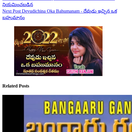
నియమించబడిన
Next
Post
Devudichina Oka Bahumanam - దేవుడు ఇచ్చిన ఒక
బహుమానం
Related Posts