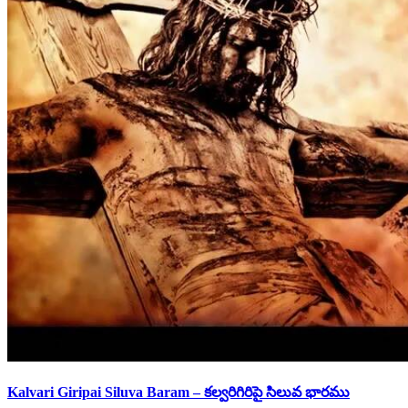
Kalvari Giripai Siluva Baram – కల్వరిగిరిపై సిలువ భారము