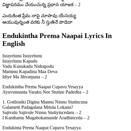
విజ్ఞాపనము చేయుచున్న ప్రధాన యాజక – 2
ఎందుకింత ప్రేమ నాపై చూపావు యేసయ్య
ఆయువున్నంత వరకు నీ స్తుతినే పాడెదా
Endukintha Prema Naapai Lyrics In
English
Israyelunu Israyelunu
Israyelunu Kapadu
Vadu Kunukadu Nidrapodu
Mammu Kapadina Maa Deva
Idiye Ma Jihvarpana – 2
Endukintha Prema Naapai Cupavu Yesayya
Ayuvunnanta Varaku Nee Stutine Padedha – 2
1. Gotiloniki Digina Mannu Ninnu Stutincuna
Galametti Padagalana Mrtula Lokana?
Sajivulu Sajivule Ninnu Stutiyincedaru – 2
I Kanthamu Mugabokamunde Aradhinceda – 2
Endukinta Prema Naapai Cupavu Yesayya