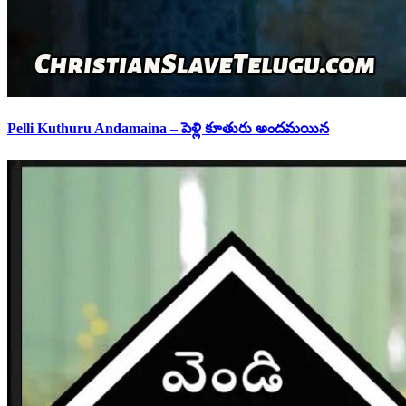
Pelli Kuthuru Andamaina – పెళ్లి కూతురు అందమయిన