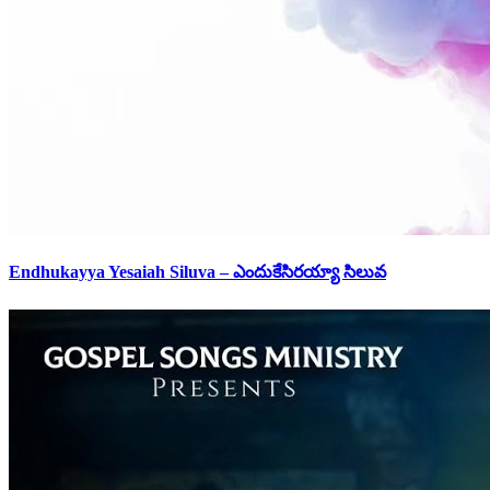
Endhukayya Yesaiah Siluva – ఎందుకేసిరయ్యా సిలువ