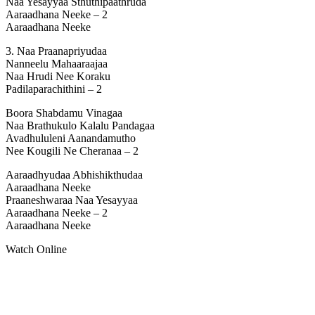
Naa Yesayyaa Sthuthipaathruda
Aaraadhana Neeke – 2
Aaraadhana Neeke
3. Naa Praanapriyudaa
Nanneelu Mahaaraajaa
Naa Hrudi Nee Koraku
Padilaparachithini – 2
Boora Shabdamu Vinagaa
Naa Brathukulo Kalalu Pandagaa
Avadhululeni Aanandamutho
Nee Kougili Ne Cheranaa – 2
Aaraadhyudaa Abhishikthudaa
Aaraadhana Neeke
Praaneshwaraa Naa Yesayyaa
Aaraadhana Neeke – 2
Aaraadhana Neeke
Watch Online