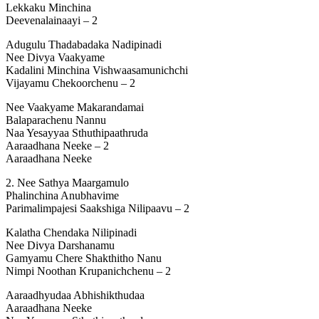
Lekkaku Minchina
Deevenalainaayi – 2
Adugulu Thadabadaka Nadipinadi
Nee Divya Vaakyame
Kadalini Minchina Vishwaasamunichchi
Vijayamu Chekoorchenu – 2
Nee Vaakyame Makarandamai
Balaparachenu Nannu
Naa Yesayyaa Sthuthipaathruda
Aaraadhana Neeke – 2
Aaraadhana Neeke
2. Nee Sathya Maargamulo
Phalinchina Anubhavime
Parimalimpajesi Saakshiga Nilipaavu – 2
Kalatha Chendaka Nilipinadi
Nee Divya Darshanamu
Gamyamu Chere Shakthitho Nanu
Nimpi Noothan Krupanichchenu – 2
Aaraadhyudaa Abhishikthudaa
Aaraadhana Neeke