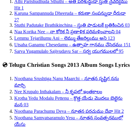
Athi Parishudhuda Sthuthi – అతి పరిశుద్ధుడా స్తుతి నైవేద్యము
Hit 1
Karuna Sampannuda Dheeruda – కరుణా సంపన్నుడా ధీరుడా
27
Stuthi Padutake Brathikinchina – స్తుతి పాడుటకే బ్రతికించిన 03
Naa Korika Nee – నా కోరిక నీ ప్రణాళిక పరిమళించాలని 04
Lemmu Tejarillumu Ani – లెమ్ము తేజరిల్లుము అని 123
Utsaha Ganamu Chesedamu – ఉత్సాహ గానము చేసెదము 151
Sarva Yugamulalo Sajivudavu Sar – సర్వ యుగములలో 95
💿 Telugu Christian Songs 2013 Album Songs Lyrics
Noothana Srushtiga Nanu Maarchi – నూతన సృష్టిగ నను
మార్చి
Nee Krupalo Inthakalam – నీ కృపలో ఇంతకాలం
Krotha Yedu Modalu Pettenu – క్రొత్త యేడు మొదలు బెట్టెను
మన 03
Noothana Parachumu Deva – నూతన పరచుము దేవా Hit 2
Noothana Samvatsaramulo Yesu – నూతన సంవత్సరములో
యేసు