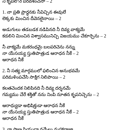
నీ కృపలోనే పరవశించనా – 2
1. నా ప్రతి ప్రార్ధనకు నీవిచ్చిన ఈవులే
లెక్కకు మించిన దీవెనలైనాయి – 2
అడుగులు తడబడక నడిపినది నీ దివ్య వాక్యమే
కడలిని మించిన విశ్వాసమునిచ్చి విజయము చేకూర్చెను – 2
నీ వాక్యమే మకరంధమై బలపరిచెను నన్ను
నా యేసయ్య స్తుతిపాత్రుడ ఆరాధన నీకే – 2
ఆరాధన నీకే
2. నీ సత్య మార్గములో ఫలించిన అనుభవమే
పరిమళింపచేసి సాక్షిగ నిలిపాయి – 2
కలతచెందక నిలిపినది నీ దివ్య దర్శనమే
గమ్యము చేరే శక్తితో నను నింపి నూతన కృపనిచ్చెను – 2
ఆరాధ్యుడా అభిషిక్తుడా ఆరాధన నీకే
నా యేసయ్య స్తుతిపాత్రుడ ఆరాధన నీకే – 2
ఆరాధన నీకే
3. నా ప్రాణ ప్రియుడా నన్నేలు మహారాజా