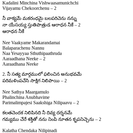
Kadalini Minchina Vishwaasamunichchi
Vijayamu Chekoorchenu – 2
నీ వాక్యమే మకరంధమై బలపరిచెను నన్ను
నా యేసయ్య స్తుతిపాత్రుడ ఆరాధన నీకే – 2
ఆరాధన నీకే
Nee Vaakyame Makarandamai
Balaparachenu Nannu
Naa Yesayyaa Sthuthipaathruda
Aaraadhana Neeke – 2
Aaraadhana Neeke
2. నీ సత్య మార్గములో ఫలించిన అనుభవమే
పరిమళింపచేసి సాక్షిగ నిలిపాయి – 2
Nee Sathya Maargamulo
Phalinchina Anubhavime
Parimalimpajesi Saakshiga Nilipaavu – 2
కలతచెందక నిలిపినది నీ దివ్య దర్శనమే
గమ్యము చేరే శక్తితో నను నింపి నూతన కృపనిచ్చెను – 2
Kalatha Chendaka Nilipinadi