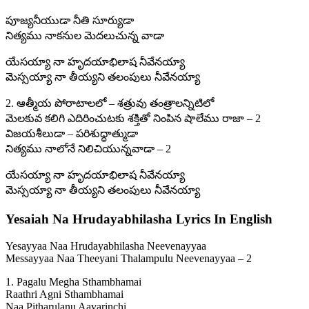
పూజ్యనీయుడా నీతి సూర్యుడా
నిత్యము నాకనుల మెదలుచున్న వాడా
యేసయ్యా నా హృదయాభిలాష నీవేనయ్యా
మెస్సయ్యా నా తీయ్యని తలంపులు నీవేనయ్యా
2. ఆత్మీయ పోరాటాలలో – శత్రువు తంత్రాలన్నిటిలో
మెలకువ కలిగి ఎదిరించుటకు శక్తితో నింపిన షాలేము రాజా – 2
విజయశీలుడా – పరిశుద్ధాత్ముడా
నిత్యము నాలోనే నిలిచియున్నవాడా – 2
యేసయ్యా నా హృదయాభిలాష నీవేనయ్యా
మెస్సయ్యా నా తీయ్యని తలంపులు నీవేనయ్యా
Yesaiah Na Hrudayabhilasha Lyrics In English
Yesayyaa Naa Hrudayabhilasha Neevenayyaa
Messayyaa Naa Theeyani Thalampulu Neevenayyaa – 2
1. Pagalu Megha Sthambhamai
Raathri Agni Sthambhamai
Naa Pitharulanu Aavarinchi