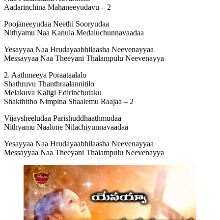
Aadarinchina Mahaneeyudavu – 2
Poojaneeyudaa Neethi Sooryudaa
Nithyamu Naa Kanula Medaluchunnavaadaa
Yesayyaa Naa Hrudayaabhilaasha Neevenayyaa
Messayyaa Naa Theeyani Thalampulu Neevenayya
2. Aathmeeya Poraataalalo
Shathruvu Thanthraalannitilo
Melakuva Kaligi Edirinchutaku
Shakthitho Nimpina Shaalemu Raajaa – 2
Vijaysheeludaa Parishuddhaathmudaa
Nithyamu Naalone Nilachiyunnavaadaa
Yesayyaa Naa Hrudayaabhilaasha Neevenayyaa
Messayyaa Naa Theeyani Thalampulu Neevenayya