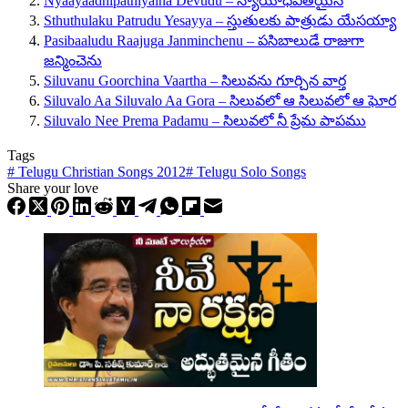
Nyaayaadhipathiyaina Devudu – న్యాయాధిపతియైన
Sthuthulaku Patrudu Yesayya – స్తుతులకు పాత్రుడు యేసయ్యా
Pasibaaludu Raajuga Janminchenu – పసిబాలుడే రాజుగా
జన్మించెను
Siluvanu Goorchina Vaartha – సిలువను గూర్చిన వార్త
Siluvalo Aa Siluvalo Aa Gora – సిలువలో ఆ సిలువలో ఆ ఘోర
Siluvalo Nee Prema Padamu – సిలువలో నీ ప్రేమ పాపము
Tags
#
Telugu Christian Songs 2012
#
Telugu Solo Songs
Share your love