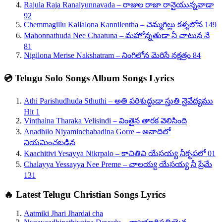
Rajula Raja Ranaiyunnavada – రాజుల రాజా రానైయున్నవాడా
92
Chemmagillu Kallalona Kannilentha – చెమ్మగిల్లు కళ్ళలోన 149
Mahonnathuda Nee Chaatuna – మహోన్నతుడా నీ చాటున నే
81
Nigilona Merise Nakshatram – నింగిలోన మెరిసే నక్షత్రం 84
💿 Telugu Solo Songs Album Songs Lyrics
Athi Parishudhuda Sthuthi – అతి పరిశుద్ధుడా స్తుతి నైవేద్యము
Hit 1
Vinthaina Tharaka Velisindi – వింతైన తారక వెలిసింది
Anadhilo Niyaminchabadina Gorre – అనాదిలో
నియమించబడిన
Kaachitivi Yesayya Nikrpalo – కాచితివి యేసయ్య నీకృపలో 01
Chalayya Yessayya Nee Preme – చాలయ్య యేసయ్య నీ ప్రేమే
131
🔥 Latest Telugu Christian Songs Lyrics
Aatmiki Jhari Jhardai cha