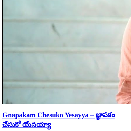
Gnapakam Chesuko Yesayya – జ్ఞాపకం
చేసుకో యేసయ్యా