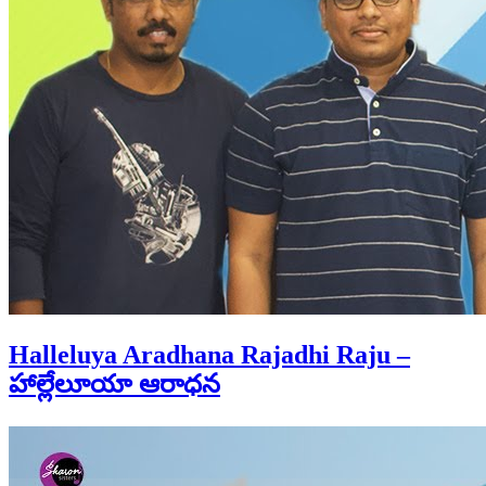
Halleluya Aradhana Rajadhi Raju –
హాల్లేలూయా ఆరాధన