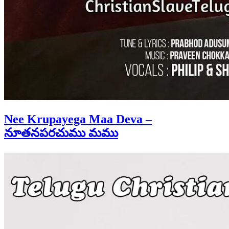
Nee Krupayega Maa Deva –
నూతనపరచుము మము