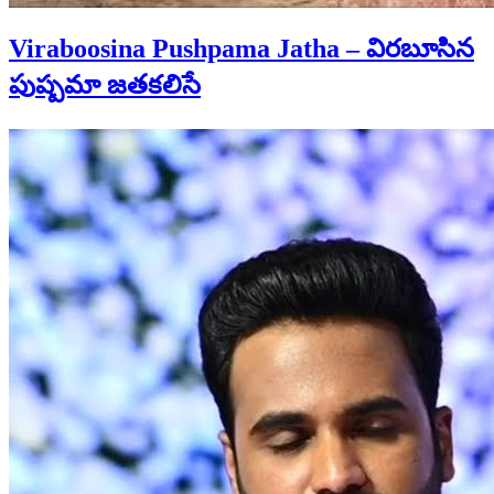
Viraboosina Pushpama Jatha – విరబూసిన
పుష్పమా జతకలిసే