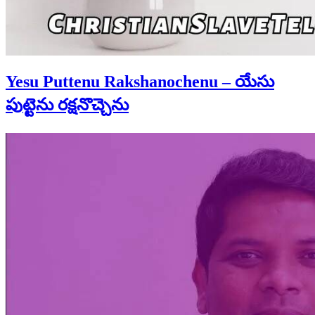
Yesu Puttenu Rakshanochenu – యేసు
పుట్టెను రక్షనొచ్చెను