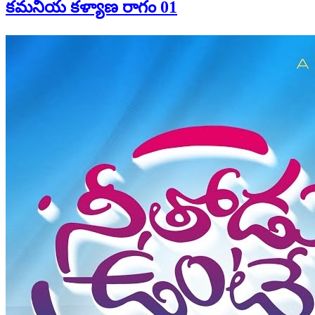
కమనీయ కళ్యాణ రాగం 01