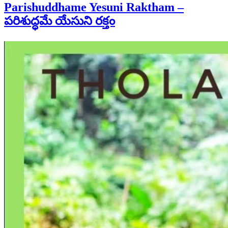
Parishuddhame Yesuni Raktham –
పరిశుద్ధమే యేసుని రక్తం