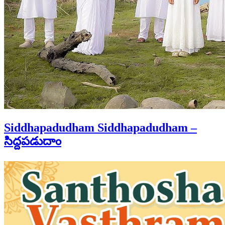
Siddhapadudham Siddhapadudham –
సిద్దపడుదాం