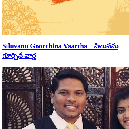
Siluvanu Goorchina Vaartha – సిలువను
గూర్చిన వార్త