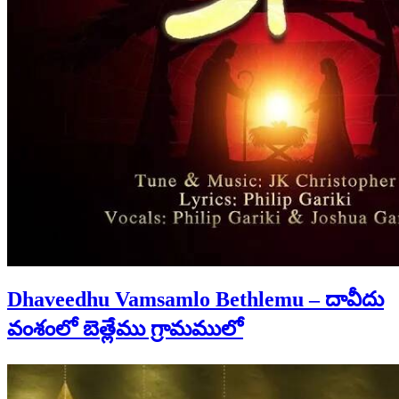
Dhaveedhu Vamsamlo Bethlemu – దావీదు
వంశంలో బెత్లేము గ్రామములో