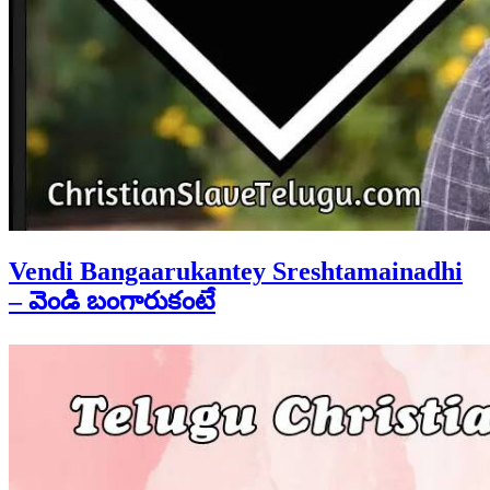
Vendi Bangaarukantey Sreshtamainadhi
– వెండి బంగారుకంటే