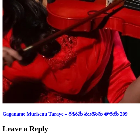
Gaganame Murisenu Taraye – గగనమే మురిసెను తారయే 209
Leave a Reply