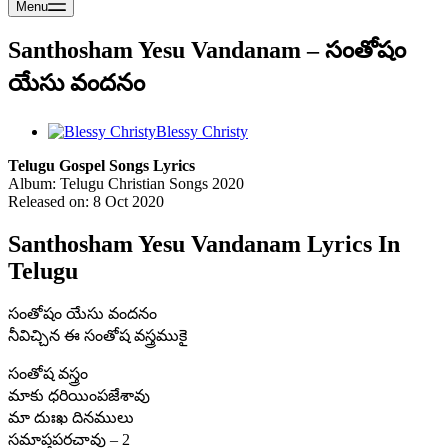
Menu
Santhosham Yesu Vandanam – సంతోషం
యేసు వందనం
Blessy Christy
Telugu Gospel Songs Lyrics
Album: Telugu Christian Songs 2020
Released on: 8 Oct 2020
Santhosham Yesu Vandanam Lyrics In
Telugu
సంతోషం యేసు వందనం
నీవిచ్చిన ఈ సంతోష వస్త్రముకై
సంతోష వస్త్రం
మాకు ధరియింపజేశావు
మా దుఃఖ దినములు
సమాప్తపరచావు – 2