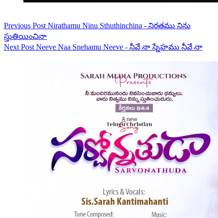
Previous
Post
Nirathamu Ninu Sthuthinchina - నిరతము నిను
స్తుతియించినా
Next
Post
Neeve Naa Snehamu Neeve - నీవే నా స్నేహము నీవే నా