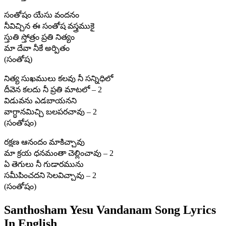
సంతోషం యేసు వందనం
నీవిచ్చిన ఈ సంతోష వస్త్రముకై
స్తుతి స్తోత్రం ప్రతి నిత్యం
మా దేవా నీకే అర్పితం
(సంతోష)
నిత్య సుఖములు కలవు నీ సన్నిధిలో
దీవెన కలదు నీ ప్రతి మాటలో – 2
విడువను ఎడబాయనని
వాగ్ధానమిచ్చి బలపరచావు – 2
(సంతోషం)
రక్షణ ఆనందం మాకిచ్చావు
మా క్రయ ధనమంతా చెల్లించావు – 2
ఏ తెగులు నీ గుడారమును
సమీపించదని సెలవిచ్చావు – 2
(సంతోషం)
Santhosham Yesu Vandanam Song Lyrics
In English