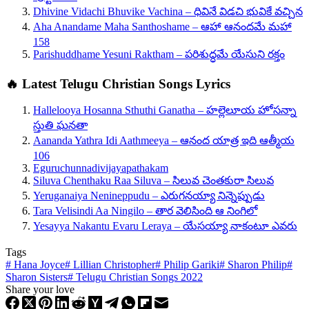
Dhivine Vidachi Bhuvike Vachina – ధివినే విడచి భువికే వచ్చిన
Aha Anandame Maha Santhoshame – ఆహా ఆనందమే మహా
158
Parishuddhame Yesuni Raktham – పరిశుద్ధమే యేసుని రక్తం
🔥 Latest Telugu Christian Songs Lyrics
Hallelooya Hosanna Sthuthi Ganatha – హల్లెలూయ హోసన్నా
స్తుతి ఘనతా
Aananda Yathra Idi Aathmeeya – ఆనంద యాత్ర ఇది ఆత్మీయ
106
Eguruchunnadivijayapathakam
Siluva Chenthaku Raa Siluva – సిలువ చెంతకురా సిలువ
Yeruganaiya Nenineppudu – ఎరుగనయ్యా నిన్నెప్పుడు
Tara Velisindi Aa Ningilo – తార వెలిసింది ఆ నింగిలో
Yesayya Nakantu Evaru Leraya – యేసయ్యా నాకంటూ ఎవరు
Tags
#
Hana Joyce
#
Lillian Christopher
#
Philip Gariki
#
Sharon Philip
#
Sharon Sisters
#
Telugu Christian Songs 2022
Share your love