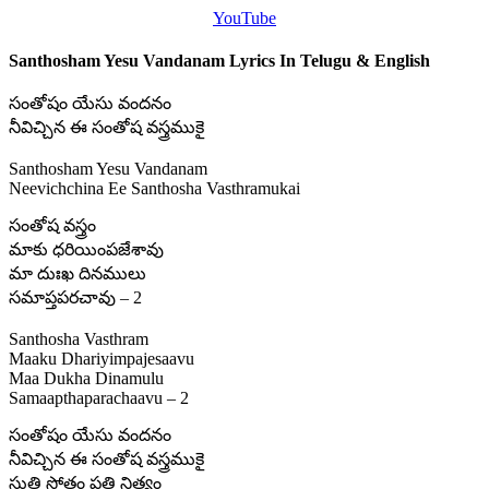
YouTube
Santhosham Yesu Vandanam Lyrics In Telugu & English
సంతోషం యేసు వందనం
నీవిచ్చిన ఈ సంతోష వస్త్రముకై
Santhosham Yesu Vandanam
Neevichchina Ee Santhosha Vasthramukai
సంతోష వస్త్రం
మాకు ధరియింపజేశావు
మా దుఃఖ దినములు
సమాప్తపరచావు – 2
Santhosha Vasthram
Maaku Dhariyimpajesaavu
Maa Dukha Dinamulu
Samaapthaparachaavu – 2
సంతోషం యేసు వందనం
నీవిచ్చిన ఈ సంతోష వస్త్రముకై
స్తుతి స్తోత్రం ప్రతి నిత్యం