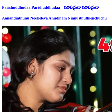
Parishuddhudaa Parishuddhudaa – పరిశుద్ధుడా పరిశుద్ధుడా
Aanandinthunu Neelodeva Anudinam Ninnusthuthienchuchu