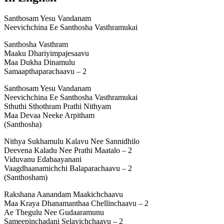
Santhosam Yesu Vandanam
Neevichchina Ee Santhosha Vasthramukai
Santhosha Vasthram
Maaku Dhariyimpajesaavu
Maa Dukha Dinamulu
Samaapthaparachaavu – 2
Santhosam Yesu Vandanam
Neevichchina Ee Santhosha Vasthramukai
Sthuthi Sthothram Prathi Nithyam
Maa Devaa Neeke Arpitham
(Santhosha)
Nithya Sukhamulu Kalavu Nee Sannidhilo
Deevena Kaladu Nee Prathi Maatalo – 2
Viduvanu Edabaayanani
Vaagdhaanamichchi Balaparachaavu – 2
(Santhosham)
Rakshana Aanandam Maakichchaavu
Maa Kraya Dhanamanthaa Chellinchaavu – 2
Ae Thegulu Nee Gudaaramunu
Sameepinchadani Selavichchaavu – 2