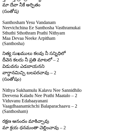
మా దేవా నీకే అర్పితం
(సంతోష)
Santhosham Yesu Vandanam
Neevichchina Ee Santhosha Vasthramukai
Sthuthi Sthothram Prathi Nithyam
Maa Devaa Neeke Arpitham
(Santhosha)
నిత్య సుఖములు కలవు నీ సన్నిధిలో
దీవెన కలదు నీ ప్రతి మాటలో – 2
విడువను ఎడబాయనని
వాగ్ధానమిచ్చి బలపరచావు – 2
(సంతోషం)
Nithya Sukhamulu Kalavu Nee Sannidhilo
Deevena Kaladu Nee Prathi Maatalo – 2
Viduvanu Edabaayanani
Vaagdhaanamichchi Balaparachaavu – 2
(Santhosham)
రక్షణ ఆనందం మాకిచ్చావు
మా క్రయ ధనమంతా చెల్లించావు – 2