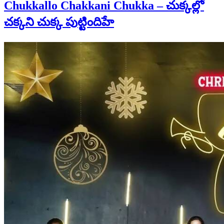
Chukkallo Chakkani Chukka – చుక్కల్లో
చక్కని చుక్క పుట్టిందిహే