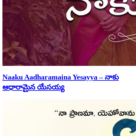
Naaku Aadharamaina Yesayya – నాకు
ఆధారామైన యేసయ్య