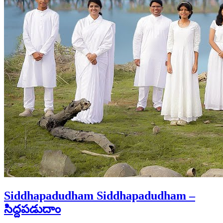
Siddhapadudham Siddhapadudham –
సిద్దపడుదాం