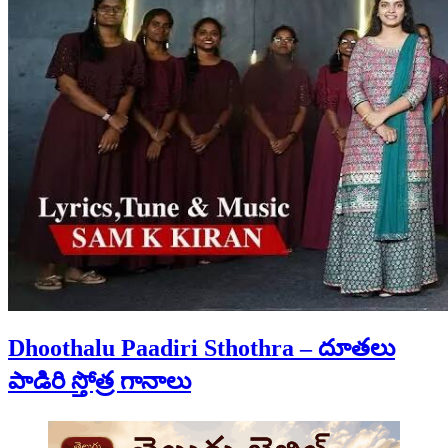
Dhoothalu Paadiri Sthothra – దూతలు
పాడిరి స్తోత్ర గానాలు