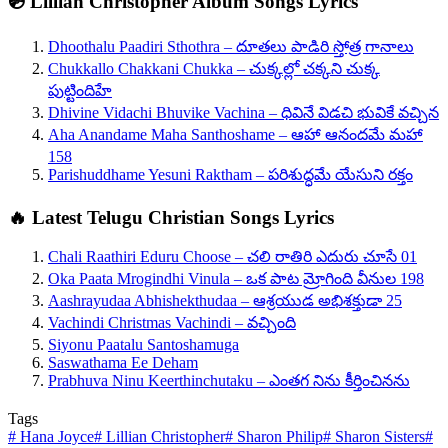
💿 Lillian Christopher Album Songs Lyrics
Dhoothalu Paadiri Sthothra – దూతలు పాడిరి స్తోత్ర గానాలు
Chukkallo Chakkani Chukka – చుక్కల్లో చక్కని చుక్క
పుట్టిందిహే
Dhivine Vidachi Bhuvike Vachina – ధివినే విడచి భువికే వచ్చిన
Aha Anandame Maha Santhoshame – ఆహా ఆనందమే మహా
158
Parishuddhame Yesuni Raktham – పరిశుద్ధమే యేసుని రక్తం
🔥 Latest Telugu Christian Songs Lyrics
Chali Raathiri Eduru Choose – చలి రాతిరి ఎదురు చూసే 01
Oka Paata Mrogindhi Vinula – ఒక పాట మ్రోగింది వీనుల 198
Aashrayudaa Abhishekthudaa – ఆశ్రయుడ అభిశక్తుడా 25
Vachindi Christmas Vachindi – వచ్చింది
Siyonu Paatalu Santoshamuga
Saswathama Ee Deham
Prabhuva Ninu Keerthinchutaku – ఎంతగ నిను కీర్తించినను
Tags
#
Hana Joyce
#
Lillian Christopher
#
Sharon Philip
#
Sharon Sisters
#