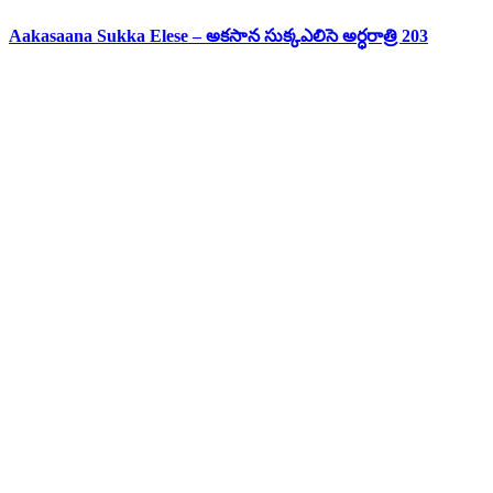
Aakasaana Sukka Elese – అకసాన సుక్కఎలిసె అర్ధరాత్రి 203