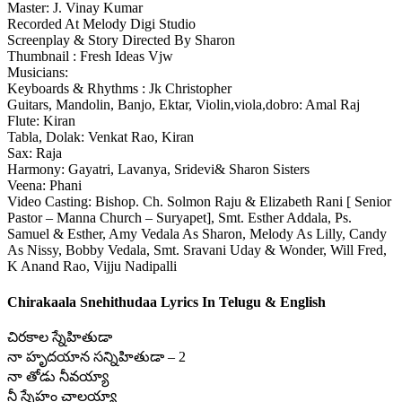
Master: J. Vinay Kumar
Recorded At Melody Digi Studio
Screenplay & Story Directed By Sharon
Thumbnail : Fresh Ideas Vjw
Musicians:
Keyboards & Rhythms : Jk Christopher
Guitars, Mandolin, Banjo, Ektar, Violin,viola,dobro: Amal Raj
Flute: Kiran
Tabla, Dolak: Venkat Rao, Kiran
Sax: Raja
Harmony: Gayatri, Lavanya, Sridevi& Sharon Sisters
Veena: Phani
Video Casting: Bishop. Ch. Solmon Raju & Elizabeth Rani [ Senior
Pastor – Manna Church – Suryapet], Smt. Esther Addala, Ps.
Samuel & Esther, Amy Vedala As Sharon, Melody As Lilly, Candy
As Nissy, Bobby Vedala, Smt. Sravani Uday & Wonder, Will Fred,
K Anand Rao, Vijju Nadipalli
Chirakaala Snehithudaa Lyrics In Telugu & English
చిరకాల స్నేహితుడా
నా హృదయాన సన్నిహితుడా – 2
నా తోడు నీవయ్యా
నీ స్నేహం చాలయ్యా