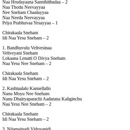
Naa Hrudayaana Sannihithudaa – 2
Naa Thodu Neevayyaa
Nee Sneham Chaalayyaa
Naa Needa Neevayyaa
Priya Prabhuvaa Yesayyaa – 1
Chirakaala Sneham
Idi Naa Yesu Sneham – 2
1. Bandhuvulu Velivesinaa
Veliveyani Sneham
Lokaana Lenatti O Divya Sneham
Naa Yesu Nee Sneham – 2
Chirakaala Sneham
Idi Naa Yesu Sneham – 2
2. Kashtaalalo Kannellallo
Nanu Moyu Nee Sneham
Nanu Dhairyaparachi Aadarana Kaliginchu
Naa Yesu Nee Sneham – 2
Chirakaala Sneham
Idi Naa Yesu Sneham – 2
3. Nijamainadi Viduvanidi