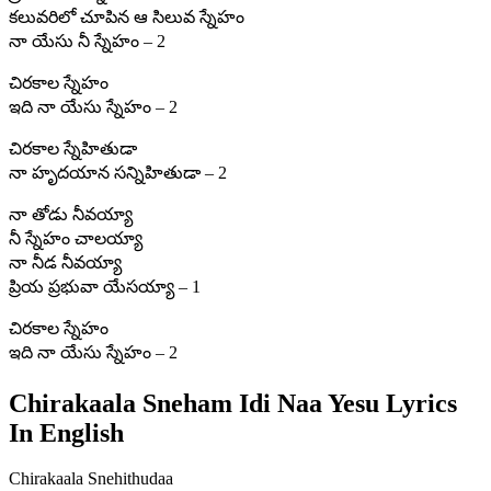
కలువరిలో చూపిన ఆ సిలువ స్నేహం
నా యేసు నీ స్నేహం – 2
చిరకాల స్నేహం
ఇది నా యేసు స్నేహం – 2
చిరకాల స్నేహితుడా
నా హృదయాన సన్నిహితుడా – 2
నా తోడు నీవయ్యా
నీ స్నేహం చాలయ్యా
నా నీడ నీవయ్యా
ప్రియ ప్రభువా యేసయ్యా – 1
చిరకాల స్నేహం
ఇది నా యేసు స్నేహం – 2
Chirakaala Sneham Idi Naa Yesu Lyrics
In English
Chirakaala Snehithudaa