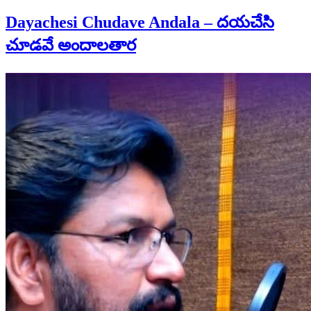
Dayachesi Chudave Andala – దయచేసి
చూడవే అందాలతార