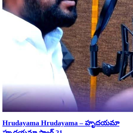
Hrudayama Hrudayama – హృదయమా
హృదయమా సాంగ్ 21