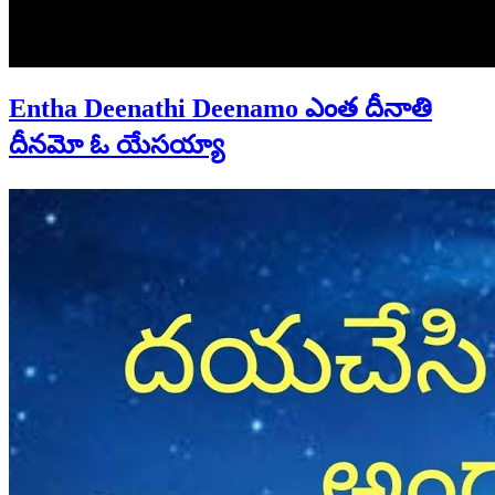
Entha Deenathi Deenamo ఎంత దీనాతి
దీనమో ఓ యేసయ్యా