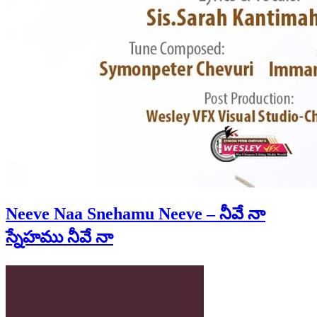
Neeve Naa Snehamu Neeve – నీవే నా
స్నేహము నీవే నా