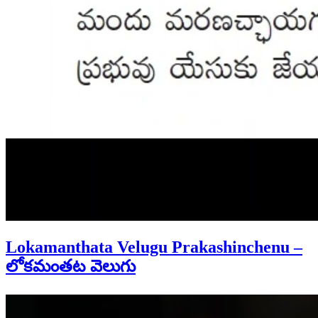
Lokamanthata Velugu Prakashinchenu –
లోకమంతట వెలుగు