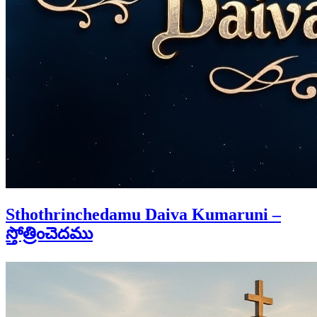
Sthothrinchedamu Daiva Kumaruni –
స్తోత్రించెదము