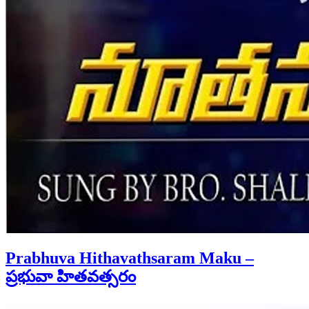
Prabhuva Hithavathsaram Maku –
ప్రభువా హితవత్సరం