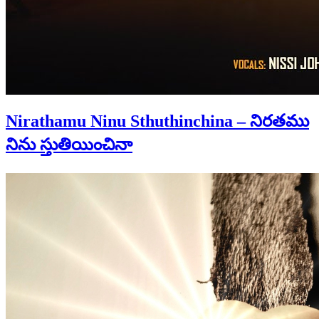
Nirathamu Ninu Sthuthinchina – నిరతము
నిను స్తుతియించినా