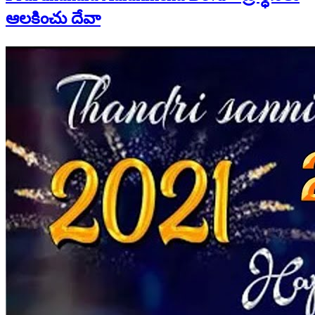
ఆలకించు దేవా