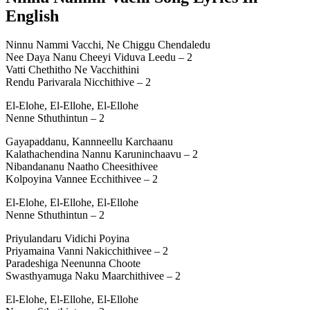
English
Ninnu Nammi Vacchi, Ne Chiggu Chendaledu
Nee Daya Nanu Cheeyi Viduva Leedu – 2
Vatti Chethitho Ne Vacchithini
Rendu Parivarala Nicchithive – 2
El-Elohe, El-Ellohe, El-Ellohe
Nenne Sthuthintun – 2
Gayapaddanu, Kannneellu Karchaanu
Kalathachendina Nannu Karuninchaavu – 2
Nibandananu Naatho Cheesithivee
Kolpoyina Vannee Ecchithivee – 2
El-Elohe, El-Ellohe, El-Ellohe
Nenne Sthuthintun – 2
Priyulandaru Vidichi Poyina
Priyamaina Vanni Nakicchithivee – 2
Paradeshiga Neenunna Choote
Swasthyamuga Naku Maarchithivee – 2
El-Elohe, El-Ellohe, El-Ellohe