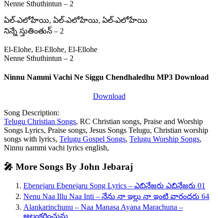
Nenne Sthuthintun – 2
ఏల్‌-ఎలోహేయి, ఏల్‌-ఎలోహేయి, ఏల్‌-ఎలోహేయి
నిన్నే స్తుతింతున్ – 2
El-Elohe, El-Ellohe, El-Ellohe
Nenne Sthuthintun – 2
Ninnu Nammi Vachi Ne Siggu Chendhaledhu MP3 Download
Download
Song Description:
Telugu Christian Songs
, RC Christian songs, Praise and Worship
Songs Lyrics, Praise songs, Jesus Songs Telugu, Christian worship
songs with lyrics,
Telugu Gospel Songs
,
Telugu Worship Songs
,
Ninnu nammi vachi lyrics english,
🎤 More Songs By John Jebaraj
Ebenejaru Ebenejaru Song Lyrics – ఎబినేజరు ఎబినేజరు 01
Nenu Naa Illu Naa Inti – నేను నా ఇల్లు నా ఇంటి వారందరు 64
Alankarinchunu – Naa Manasa Ayana Marachuna –
అలంకరించును