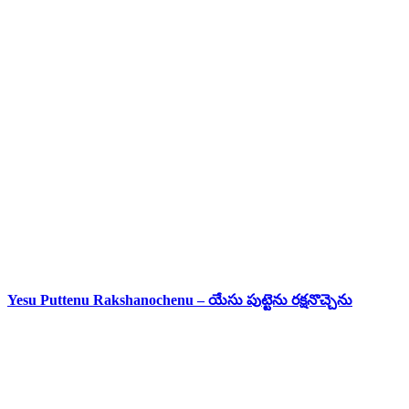
Yesu Puttenu Rakshanochenu – యేసు పుట్టెను రక్షనొచ్చెను