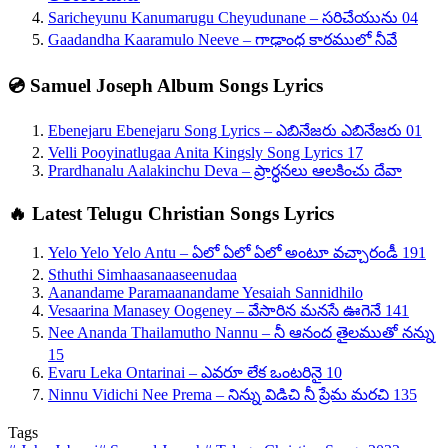
Saricheyunu Kanumarugu Cheyudunane – సరిచేయును 04
Gaadandha Kaaramulo Neeve – గాఢాంధ కారములో నీవే
💿 Samuel Joseph Album Songs Lyrics
Ebenejaru Ebenejaru Song Lyrics – ఎబినేజరు ఎబినేజరు 01
Velli Pooyinatlugaa Anita Kingsly Song Lyrics 17
Prardhanalu Aalakinchu Deva – ప్రార్ధనలు ఆలకించు దేవా
🔥 Latest Telugu Christian Songs Lyrics
Yelo Yelo Yelo Antu – ఏలో ఏలో ఏలో అంటూ వచ్చారండీ 191
Sthuthi Simhaasanaaseenudaa
Aanandame Paramaanandame Yesaiah Sannidhilo
Vesaarina Manasey Oogeney – వేసారిన మనసే ఊగెనే 141
Nee Ananda Thailamutho Nannu – నీ ఆనంద తైలముతో నన్ను
15
Evaru Leka Ontarinai – ఎవరూ లేక ఒంటరినై 10
Ninnu Vidichi Nee Prema – నిన్ను విడిచి నీ ప్రేమ మరచి 135
Tags