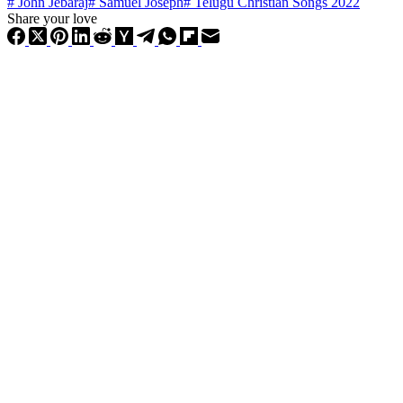
#
John Jebaraj
#
Samuel Joseph
#
Telugu Christian Songs 2022
Share your love