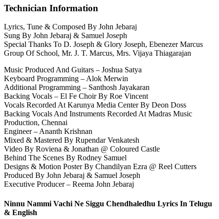
Technician Information
Lyrics, Tune & Composed By John Jebaraj
Sung By John Jebaraj & Samuel Joseph
Special Thanks To D. Joseph & Glory Joseph, Ebenezer Marcus
Group Of School, Mr. J. T. Marcus, Mrs. Vijaya Thiagarajan
Music Produced And Guitars – Joshua Satya
Keyboard Programming – Alok Merwin
Additional Programming – Santhosh Jayakaran
Backing Vocals – El Fe Choir By Roe Vincent
Vocals Recorded At Karunya Media Center By Deon Doss
Backing Vocals And Instruments Recorded At Madras Music
Production, Chennai
Engineer – Ananth Krishnan
Mixed & Mastered By Rupendar Venkatesh
Video By Roviena & Jonathan @ Coloured Castle
Behind The Scenes By Rodney Samuel
Designs & Motion Poster By Chandilyan Ezra @ Reel Cutters
Produced By John Jebaraj & Samuel Joseph
Executive Producer – Reema John Jebaraj
Ninnu Nammi Vachi Ne Siggu Chendhaledhu Lyrics In Telugu
& English