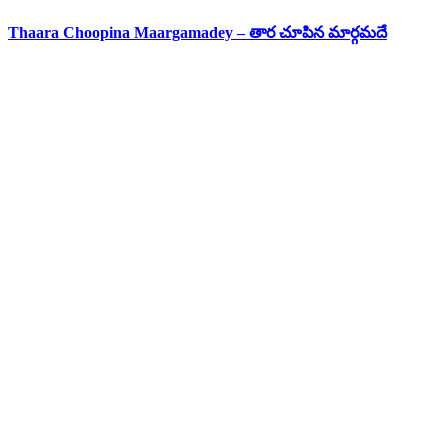
Thaara Choopina Maargamadey – తార చూపిన మార్గమదే