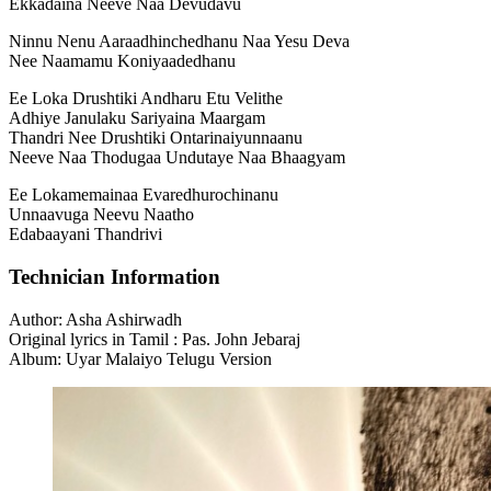
Ekkadaina Neeve Naa Devudavu
Ninnu Nenu Aaraadhinchedhanu Naa Yesu Deva
Nee Naamamu Koniyaadedhanu
Ee Loka Drushtiki Andharu Etu Velithe
Adhiye Janulaku Sariyaina Maargam
Thandri Nee Drushtiki Ontarinaiyunnaanu
Neeve Naa Thodugaa Undutaye Naa Bhaagyam
Ee Lokamemainaa Evaredhurochinanu
Unnaavuga Neevu Naatho
Edabaayani Thandrivi
Technician Information
Author: Asha Ashirwadh
Original lyrics in Tamil : Pas. John Jebaraj
Album: Uyar Malaiyo Telugu Version