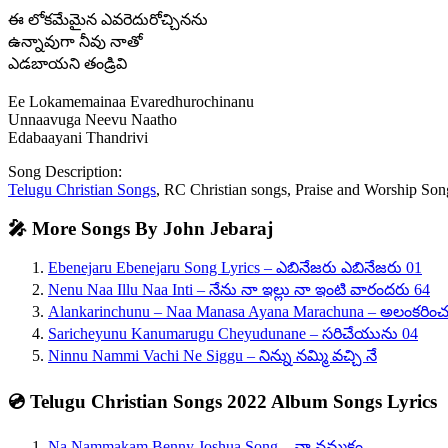
ఈ లోకమేమైన ఎవరెదురోచ్చినను
ఉన్నావుగా నీవు నాతో
ఎడబాయని తండ్రివి
Ee Lokamemainaa Evaredhurochinanu
Unnaavuga Neevu Naatho
Edabaayani Thandrivi
Song Description:
Telugu Christian Songs
, RC Christian songs, Praise and Worship Song
🎤 More Songs By John Jebaraj
Ebenejaru Ebenejaru Song Lyrics – ఎబినేజరు ఎబినేజరు 01
Nenu Naa Illu Naa Inti – నేను నా ఇల్లు నా ఇంటి వారందరు 64
Alankarinchunu – Naa Manasa Ayana Marachuna – అలంకరిం
Saricheyunu Kanumarugu Cheyudunane – సరిచేయును 04
Ninnu Nammi Vachi Ne Siggu – నిన్ను నమ్మి వచ్చి నే
💿 Telugu Christian Songs 2022 Album Songs Lyrics
Na Nammakam Benny Joshua Song – నా నమ్మకం