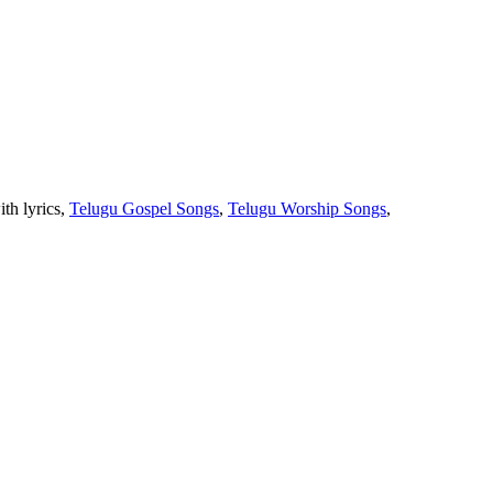
th lyrics,
Telugu Gospel Songs
,
Telugu Worship Songs
,