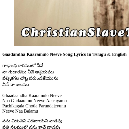
Gaadandha Kaaramulo Neeve Song Lyrics In Telugu & English
గాఢాంధ కారములో నీవే
నా గుడారము నీవే ఆశ్రయము
పచ్చికగల చోట్ల పరుండజేయును
నీవే నా బలము
Ghaadaandha Kaaramulo Neeve
Naa Gudaaramu Neeve Aasrayamu
Pachikagala Chotla Parundajeyunu
Neeve Naa Balamu
నను విడువని ఎడబాయని వాడవు
ప్రతి స్థలములో నను కాచే వాడవు