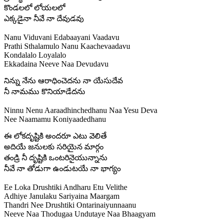
కొండలలో లోయలలో
ఎక్కడైనా నీవే నా దేవుడవు
Nanu Viduvani Edabaayani Vaadavu
Prathi Sthalamulo Nanu Kaachevaadavu
Kondalalo Loyalalo
Ekkadaina Neeve Naa Devudavu
నిన్ను నేను ఆరాధించెదను నా యేసుదేవ
నీ నామము కొనియాడేదను
Ninnu Nenu Aaraadhinchedhanu Naa Yesu Deva
Nee Naamamu Koniyaadedhanu
ఈ లోకదృష్టికి అందరూ ఎటు వెలితే
అదియే జనులకు సరియైన మార్గం
తండ్రి నీ దృష్టికి ఒంటరినైయున్నాను
నీవే నా తోడుగా ఉండుటయే నా భాగ్యం
Ee Loka Drushtiki Andharu Etu Velithe
Adhiye Janulaku Sariyaina Maargam
Thandri Nee Drushtiki Ontarinaiyunnaanu
Neeve Naa Thodugaa Undutaye Naa Bhaagyam