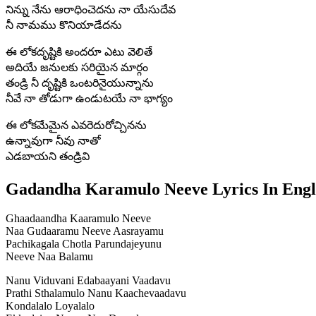
నిన్ను నేను ఆరాధించెదను నా యేసుదేవ
నీ నామము కొనియాడేదను
ఈ లోకదృష్టికి అందరూ ఎటు వెలితే
అదియే జనులకు సరియైన మార్గం
తండ్రి నీ దృష్టికి ఒంటరినైయున్నాను
నీవే నా తోడుగా ఉండుటయే నా భాగ్యం
ఈ లోకమేమైన ఎవరెదురోచ్చినను
ఉన్నావుగా నీవు నాతో
ఎడబాయని తండ్రివి
Gadandha Karamulo Neeve Lyrics In Engl
Ghaadaandha Kaaramulo Neeve
Naa Gudaaramu Neeve Aasrayamu
Pachikagala Chotla Parundajeyunu
Neeve Naa Balamu
Nanu Viduvani Edabaayani Vaadavu
Prathi Sthalamulo Nanu Kaachevaadavu
Kondalalo Loyalalo