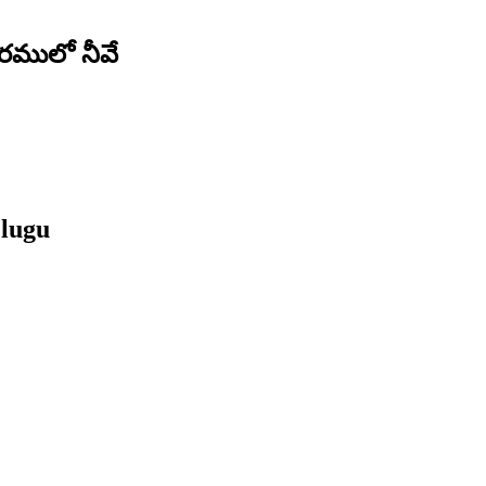
రములో నీవే
lugu