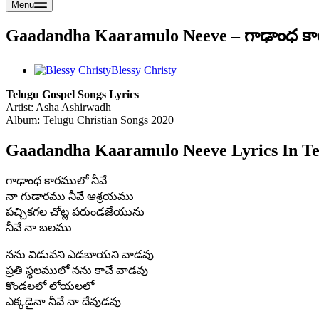
Menu
Gaadandha Kaaramulo Neeve – గాఢాంధ కా
Blessy Christy
Telugu Gospel Songs Lyrics
Artist: Asha Ashirwadh
Album: Telugu Christian Songs 2020
Gaadandha Kaaramulo Neeve Lyrics In Te
గాఢాంధ కారములో నీవే
నా గుడారము నీవే ఆశ్రయము
పచ్చికగల చోట్ల పరుండజేయును
నీవే నా బలము
నను విడువని ఎడబాయని వాడవు
ప్రతి స్థలములో నను కాచే వాడవు
కొండలలో లోయలలో
ఎక్కడైనా నీవే నా దేవుడవు