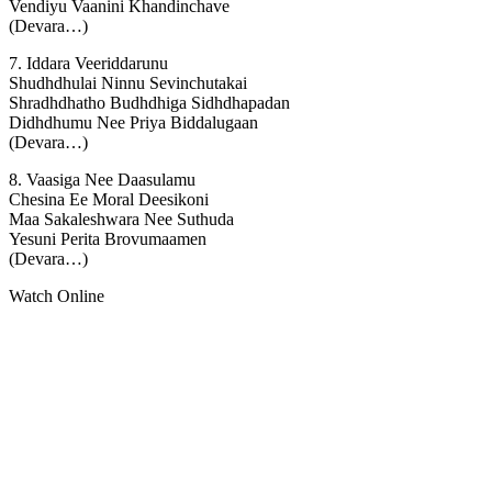
Vendiyu Vaanini Khandinchave
(Devara…)
7. Iddara Veeriddarunu
Shudhdhulai Ninnu Sevinchutakai
Shradhdhatho Budhdhiga Sidhdhapadan
Didhdhumu Nee Priya Biddalugaan
(Devara…)
8. Vaasiga Nee Daasulamu
Chesina Ee Moral Deesikoni
Maa Sakaleshwara Nee Suthuda
Yesuni Perita Brovumaamen
(Devara…)
Watch Online