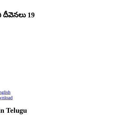
 దీవెనలు 19
nglish
wnload
n Telugu