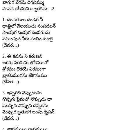
బాగుగ వేగమే దిగనిమ్ము
పావన యేసుని ద్వారగను – 2
1. దంపతులు దండిగ నీ
ధాత్రిలో వెలయుచు సంపదలన్
సొంపుగ నింపుగ పెంపగుచు
సహింపున వీరు సుఖించుటకై
(దేవర…)
2. ఈ కవను నీ కరుణన్
ఆకరు వరకును లోకములో
శోకము లేకయే ఏకముగా
బ్రాకటముగను జేకొనుము
(దేవర…)
3. ఇప్పగిది నెప్పుడును
గొప్పగు ప్రేమతో నొప్పుచు దా
మొప్పిన చొప్పున దప్పకను
మెప్పుగ బ్రతుకగ బంపు కృపన్
(దేవర…)
4. తాపములు పాపములు