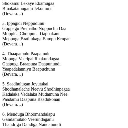
Shokamu Lekaye Ekamugaa
Braakatamuganu Jekonumu
(Devara…)
3. Ippagidi Neppudunu
Goppagu Prematho Noppuchu Daa
Moppina Choppuna Dappakanu
Meppuga Brathukaga Bampu Krupan
(Devara…)
4. Thaapamulu Paapamulu
Mopuga Veeripai Raakundagaa
Gaapuga Braapuga Daapunundi
Yaapadalanniyu Baapuchunu
(Devara…)
5. Saadhulugan Jeyutakai
Shodhanalache Neevu Shodhinpagaa
Kadalaka Vadalaka Mudamuna Nee
Paadamu Daapuna Baadukonan
(Devara…)
6. Menduga Bhoomandalapu
Gandamulalo Veerundaganu
Thandriga Dandiga Nandanundi