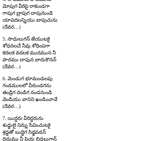
మోపుగ వీరిపై రాకుండగా
గాపుగ బ్రాపుగ దాపునుండి
యాపదలన్నియు బాపుచును
(దేవర…)
5. సాధులుగన్ జేయుటకై
శోధనలచే నీవు శోధింపగా
కదలక వదలక ముదమున నీ
పాదము దాపున బాదుకొనన్
(దేవర…)
6. మెండుగ భూమండలపు
గండములలో వీరుండగను
తండ్రిగ దండిగ నండనుండి
వెండియు వానిని ఖండించావే
(దేవర…)
7. యిద్దరు వీరిద్దరును
శుద్ధులై నిన్ను సేవించుటకై
శ్రద్ధతో బుద్ధిగ సిధ్ధపడన్
దిద్దుము నీ ప్రియ బిడ్డలుగాన్