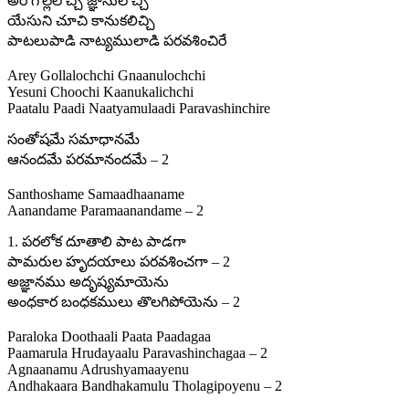
అరె గొల్లలొచ్చి జ్ఞానులొచ్చి
యేసుని చూచి కానుకలిచ్చి
పాటలుపాడి నాట్యములాడి పరవశించిరే
Arey Gollalochchi Gnaanulochchi
Yesuni Choochi Kaanukalichchi
Paatalu Paadi Naatyamulaadi Paravashinchire
సంతోషమే సమాధానమే
ఆనందమే పరమానందమే – 2
Santhoshame Samaadhaaname
Aanandame Paramaanandame – 2
1. పరలోక దూతాలి పాట పాడగా
పామరుల హృదయాలు పరవశించగా – 2
అజ్ఞానము అదృష్యమాయెను
అంధకార బంధకములు తొలగిపోయెను – 2
Paraloka Doothaali Paata Paadagaa
Paamarula Hrudayaalu Paravashinchagaa – 2
Agnaanamu Adrushyamaayenu
Andhakaara Bandhakamulu Tholagipoyenu – 2