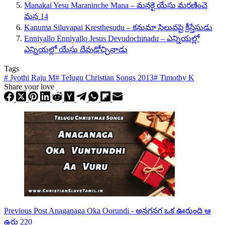
Manakai Yesu Maraninche Mana – మనకై యేసు మరణించె
మన 14
Kanuma Siluvapai Kresthesudu – కనుమా సిలువపై క్రీస్తేసుడు
Enniyallo Enniyallo Jesus Devudochinadu – ఎన్నియల్లో
ఎన్నియల్లో యేసు దేవుడోచ్చినాడు
Tags
#
Jyothi Raju M
#
Telugu Christian Songs 2013
#
Timothy K
Share your love
Previous
Post
Anaganaga Oka Oorundi - అనగనగ ఒక ఊరుంది ఆ
ఉరు 220