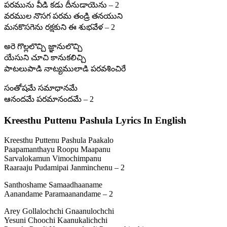
పరమును వీడి కడు దీనుడాయెను – 2
వరముల నొసగ పరమ తండ్రి తనయుని
మనకొసగెను రక్షకుని ఈ శుభవేళ – 2
అరె గొల్లలొచ్చి జ్ఞానులొచ్చి
యేసుని చూచి కానుకలిచ్చి
పాటలుపాడి నాట్యములాడి పరవశించిరే
సంతోషమే సమాధానమే
ఆనందమే పరమానందమే – 2
Kreesthu Puttenu Pashula Lyrics In English
Kreesthu Puttenu Pashula Paakalo
Paapamanthayu Roopu Maapanu
Sarvalokamun Vimochimpanu
Raaraaju Pudamipai Janminchenu – 2
Santhoshame Samaadhaaname
Aanandame Paramaanandame – 2
Arey Gollalochchi Gnaanulochchi
Yesuni Choochi Kaanukalichchi