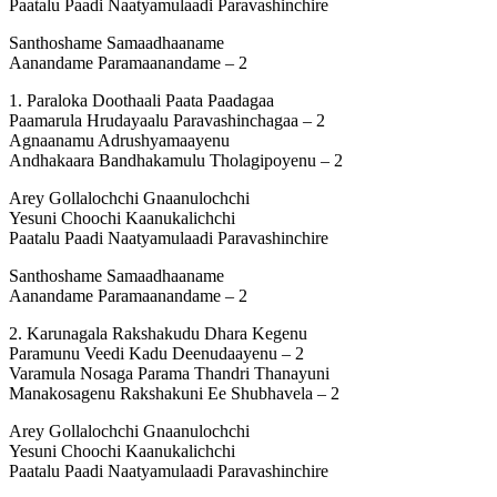
Paatalu Paadi Naatyamulaadi Paravashinchire
Santhoshame Samaadhaaname
Aanandame Paramaanandame – 2
1. Paraloka Doothaali Paata Paadagaa
Paamarula Hrudayaalu Paravashinchagaa – 2
Agnaanamu Adrushyamaayenu
Andhakaara Bandhakamulu Tholagipoyenu – 2
Arey Gollalochchi Gnaanulochchi
Yesuni Choochi Kaanukalichchi
Paatalu Paadi Naatyamulaadi Paravashinchire
Santhoshame Samaadhaaname
Aanandame Paramaanandame – 2
2. Karunagala Rakshakudu Dhara Kegenu
Paramunu Veedi Kadu Deenudaayenu – 2
Varamula Nosaga Parama Thandri Thanayuni
Manakosagenu Rakshakuni Ee Shubhavela – 2
Arey Gollalochchi Gnaanulochchi
Yesuni Choochi Kaanukalichchi
Paatalu Paadi Naatyamulaadi Paravashinchire