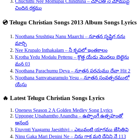
Chuchithi Nee Momupai Chindhina – చూచితి నీ మోముపై
చిందిన రక్తము
💿 Telugu Christian Songs 2013 Album Songs Lyrics
Noothana Srushtiga Nanu Maarchi – నూతన సృష్టిగ నను
మార్చి
Nee Krupalo Inthakalam – నీ కృపలో ఇంతకాలం
Krotha Yedu Modalu Pettenu – క్రొత్త యేడు మొదలు బెట్టెను
మన 03
Noothana Parachumu Deva – నూతన పరచుము దేవా Hit 2
Noothana Samvatsaramulo Yesu – నూతన సంవత్సరములో
యేసు
🔥 Latest Telugu Christian Songs Lyrics
Oneness Season 2 A Golden Medley Song Lyrics
Upponge Utsahamtho Anandha – ఉప్పొంగే ఉత్సహంతో
ఆనంద
Etuvmti Yaagamu Jaesithivi – ఎటువంటి యాగము జేసితివి
Ninu Gaka Mari Denini Ne – నిను గాక మరి దేనిని నే 113