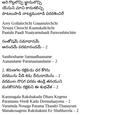
అరె గొల్లలొచ్చి జ్ఞానులొచ్చి
యేసుని చూచి కానుకలిచ్చి
పాటలుపాడి నాట్యములాడి పరవశించిరే
Arey Gollalochchi Gnaanulochchi
Yesuni Choochi Kaanukalichchi
Paatalu Paadi Naatyamulaadi Paravashinchire
సంతోషమే సమాధానమే
ఆనందమే పరమానందమే – 2
Santhoshame Samaadhaaname
Aanandame Paramaanandame – 2
2. కరుణగల రక్షకుడు ధర కేగెను
పరమును వీడి కడు దీనుడాయెను – 2
వరముల నొసగ పరమ తండ్రి తనయుని
మనకొసగెను రక్షకుని ఈ శుభవేళ – 2
Karunagala Rakshakudu Dhara Kegenu
Paramunu Veedi Kadu Deenudaayenu – 2
Varamula Nosaga Parama Thandri Thanayuni
Manakosagenu Rakshakuni Ee Shubhavela – 2