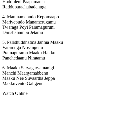
Hadduleni Paapamanta
Radduparachabadenuga
4. Maranamepudo Repomaapo
Mariyepudo Manamerugamu
Twaraga Poyi Paramaguruni
Darishanambu Jetamu
5. Parishuddhatma Janma Maaku
Varamuga Nosangenu
Pramapuramu Maaku Hakku
Panchedaanu Niratamu
6. Maaku Sarvagarvamanigi
Manchi Maargamabbenu
Maaku Nee Suvaartha Jeppa
Makkuvento Galigenu
Watch Online