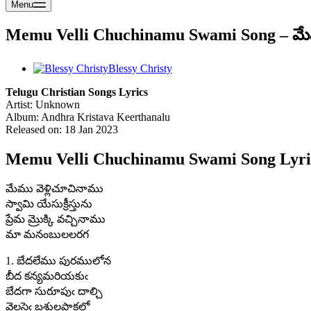
Menu
Memu Velli Chuchinamu Swami Song – మేమ
Blessy Christy
Telugu Christian Songs Lyrics
Artist: Unknown
Album: Andhra Kristava Keerthanalu
Released on: 18 Jan 2023
Memu Velli Chuchinamu Swami Song Lyric
మేము వెళ్లిచూచినాము
స్వామి యేసుక్రీస్తును
ప్రేమ మ్రొక్కి వచ్చినాము
మా మనంబులలరగ
1. బేదలేము పురములోన
బీద కన్యమరియకుఁ
బేదగా సురూపుఁ దాల్చి
వెలసెఁ బశులపాకలో