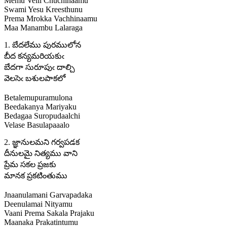
Memu Velli Chuchinaamu
Swami Yesu Kreesthunu
Prema Mrokka Vachhinaamu
Maa Manambu Lalaraga
1. బేదలేము పురములోన
బీద కన్యమరియకుఁ
బేదగా సురూపుఁ దాల్చి
వెలసెఁ బశులపాకలో
Betalemupuramulona
Beedakanya Mariyaku
Bedagaa Suropudaalchi
Velase Basulapaaalo
2. జ్ఞానులమని గర్వపడక
దీనులమై నిత్యము వాని
ప్రేమ సకల ప్రజకు
మానక ప్రకటింతుము
Jnaanulamani Garvapadaka
Deenulamai Nityamu
Vaani Prema Sakala Prajaku
Maanaka Prakatintumu