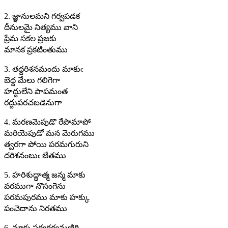
2. జ్ఞానులమని గర్వపడక
దీనులమై నిత్యము వాని
ప్రేమ సకల ప్రజకు
మానక ప్రకటింతుము
3. తద్దరిశనమందు మాకుఁ
బెద్ద మేలు గలిగెగా
హద్దులేని పాపమంత
రద్దుపరచబడెనుగా
4. మరణమెపుడొ రేపొమాపో
మరియెపుడో మన మెరుగము
త్వరగా పోయి పరమగురుని
దరిశనంబుఁ జేతము
5. హరిశుద్ధాత్మ జన్మ మాకు
వరముగా నొసంగెను
పరమపురము మాకు హక్కు
పంచెదాను నిరతము
6. మాకు సర్వగర్వమణిగి