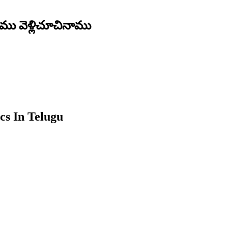
ు వెళ్లిచూచినాము
s In Telugu