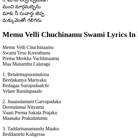
మంచి మార్గమబ్బెను
మాకు నీ సువార్తఁ జెప్ప
మక్కువెంతోఁ గలిగెను
Memu Velli Chuchinamu Swami Lyrics In 
Memu Velli Chuchinaamu
Swami Yesu Kreesthunu
Prema Mrokka Vachhinaamu
Maa Manambu Lalaraga
1. Betalemupuramulona
Beedakanya Mariyaku
Bedagaa Suropudaalchi
Velase Basulapaaalo
2. Jnaanulamani Garvapadaka
Deenulamai Nityamu
Vaani Prema Sakala Prajaku
Maanaka Prakatintumu
3. Taddarisanamandu Maaku
Beddamelu Kaligeraa