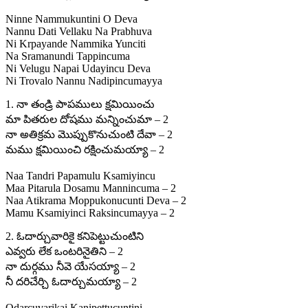
Ninne Nammukuntini O Deva
Nannu Dati Vellaku Na Prabhuva
Ni Krpayande Nammika Yunciti
Na Sramanundi Tappincuma
Ni Velugu Napai Udayincu Deva
Ni Trovalo Nannu Nadipincumayya
1. నా తండ్రి పాపములు క్షమియించు
మా పితరుల దోషము మన్నించుమా – 2
నా అతిక్రమ మొప్పుకొనుచుంటి దేవా – 2
మము క్షమియించి రక్షించుమయ్యా – 2
Naa Tandri Papamulu Ksamiyincu
Maa Pitarula Dosamu Mannincuma – 2
Naa Atikrama Moppukonucunti Deva – 2
Mamu Ksamiyinci Raksincumayya – 2
2. ఓదార్చువారికై కనిపెట్టుచుంటిని
ఎవ్వరు లేక ఒంటరినైతిని – 2
నా దుర్గము నీవె యేసయ్యా – 2
నీ దరిచేర్చి ఓదార్చుమయ్యా – 2
Odarcuvarikai Kanipettucuntini