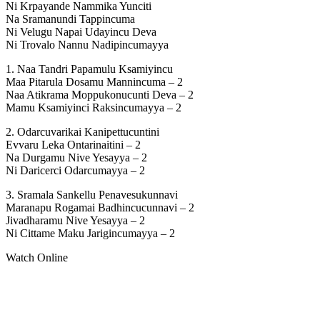
Ni Krpayande Nammika Yunciti
Na Sramanundi Tappincuma
Ni Velugu Napai Udayincu Deva
Ni Trovalo Nannu Nadipincumayya
1. Naa Tandri Papamulu Ksamiyincu
Maa Pitarula Dosamu Mannincuma – 2
Naa Atikrama Moppukonucunti Deva – 2
Mamu Ksamiyinci Raksincumayya – 2
2. Odarcuvarikai Kanipettucuntini
Evvaru Leka Ontarinaitini – 2
Na Durgamu Nive Yesayya – 2
Ni Daricerci Odarcumayya – 2
3. Sramala Sankellu Penavesukunnavi
Maranapu Rogamai Badhincucunnavi – 2
Jivadharamu Nive Yesayya – 2
Ni Cittame Maku Jarigincumayya – 2
Watch Online