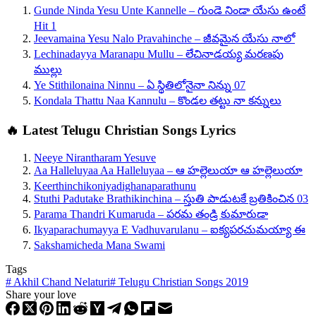
Gunde Ninda Yesu Unte Kannelle – గుండె నిండా యేసు ఉంటే
Hit 1
Jeevamaina Yesu Nalo Pravahinche – జీవమైన యేసు నాలో
Lechinadayya Maranapu Mullu – లేచినాడయ్య మరణపు
ముల్లు
Ye Stithilonaina Ninnu – ఏ స్థితిలోనైనా నిన్ను 07
Kondala Thattu Naa Kannulu – కొండల తట్టు నా కన్నులు
🔥 Latest Telugu Christian Songs Lyrics
Neeye Nirantharam Yesuve
Aa Halleluyaa Aa Halleluyaa – ఆ హల్లెలుయా ఆ హల్లెలుయా
Keerthinchikoniyadighanaparathunu
Stuthi Padutake Brathikinchina – స్తుతి పాడుటకే బ్రతికించిన 03
Parama Thandri Kumaruda – పరమ తండ్రి కుమారుడా
Ikyaparachumayya E Vadhuvarulanu – ఐక్యపరచుమయ్యా ఈ
Sakshamicheda Mana Swami
Tags
#
Akhil Chand Nelaturi
#
Telugu Christian Songs 2019
Share your love