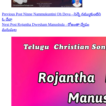
Previous
Post
Ninne Nammukuntini Oh Deva - నిన్నే నమ్ముకుంటిని
ఓ దేవా
Next
Post
Rojantha Dwesham Manushula - రోజంతా ద్వేషం
మనుషుల