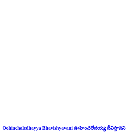
Oohinchaledhayya Bhavishyavani ఊహించలేదయ్య దీవిస్తావని