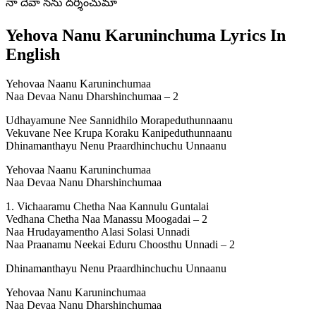
నా దేవా నను దర్శించుమా
Yehova Nanu Karuninchuma Lyrics In
English
Yehovaa Naanu Karuninchumaa
Naa Devaa Nanu Dharshinchumaa – 2
Udhayamune Nee Sannidhilo Morapeduthunnaanu
Vekuvane Nee Krupa Koraku Kanipeduthunnaanu
Dhinamanthayu Nenu Praardhinchuchu Unnaanu
Yehovaa Naanu Karuninchumaa
Naa Devaa Nanu Dharshinchumaa
1. Vichaaramu Chetha Naa Kannulu Guntalai
Vedhana Chetha Naa Manassu Moogadai – 2
Naa Hrudayamentho Alasi Solasi Unnadi
Naa Praanamu Neekai Eduru Choosthu Unnadi – 2
Dhinamanthayu Nenu Praardhinchuchu Unnaanu
Yehovaa Nanu Karuninchumaa
Naa Devaa Nanu Dharshinchumaa