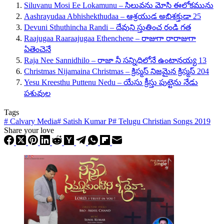
Siluvanu Mosi Ee Lokamunu – సిలువను మోసి ఈలోకమును
Aashrayudaa Abhishekthudaa – ఆశ్రయుడ అభిశక్తుడా 25
Devuni Sthuthincha Randi – దేవుని స్తుతించ రండి గత
Raajugaa Raaraajugaa Ethenchene – రాజుగా రారాజుగా
ఏతెంచెనే
Raja Nee Sannidhilo – రాజా నీ సన్నిధిలోనే ఉంటానయ్య 13
Christmas Nijamaina Christmas – క్రిస్మస్ నిజమైన క్రిస్మస్ 204
Yesu Kreesthu Puttenu Nedu – యేసు క్రీస్తు పుట్టెను నేడు
పశువుల
Tags
#
Calvary Media
#
Satish Kumar P
#
Telugu Christian Songs 2019
Share your love