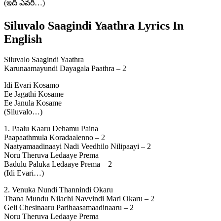
(ఇది ఎవరి…)
Siluvalo Saagindi Yaathra Lyrics In
English
Siluvalo Saagindi Yaathra
Karunaamayundi Dayagala Paathra – 2
Idi Evari Kosamo
Ee Jagathi Kosame
Ee Janula Kosame
(Siluvalo…)
1. Paalu Kaaru Dehamu Paina
Paapaathmula Koradaalenno – 2
Naatyamaadinaayi Nadi Veedhilo Nilipaayi – 2
Noru Theruva Ledaaye Prema
Badulu Paluka Ledaaye Prema – 2
(Idi Evari…)
2. Venuka Nundi Thannindi Okaru
Thana Mundu Nilachi Navvindi Mari Okaru – 2
Geli Chesinaaru Parihaasamaadinaaru – 2
Noru Theruva Ledaaye Prema