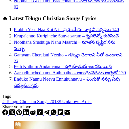
Noothana Geethamu Paadedhanu – నూతన గీతము పాడెదను
02
🔥 Latest Telugu Christian Songs Lyrics
Prabhu Yesu Naa Kai Ni – ప్రభుయేసు నాకై నీ సర్వము 140
Krupalenno Kuripinche Sanvatsaram – కృపలెన్నో కురిపించే
Noothana Srushtiga Nanu Maarchi – నూతన సృష్టిగ నను
మార్చి
Gamyam Cheralani Neetho – గమ్యం చేరాలని నీతో ఉండాలని
22
Pelli Kuthuru Andamaina – పెళ్లి కూతురు అందమయిన
Aaraadhinchedhamu Aathmatho – ఆరాధించెదము ఆత్మతో 130
Enduko Nannu Neevu Ennukunnavu – ఎందుకో నన్ను నీవు
ఎన్నుకున్నావు
Tags
#
Telugu Christian Songs 2018
#
Unknown Artist
Share your love