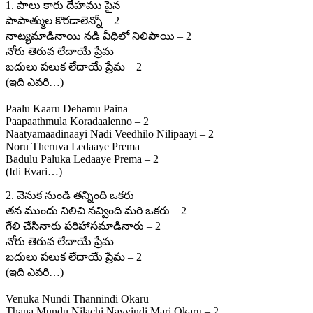
1. పాలు కారు దేహము పైన
పాపాత్ముల కొరడాలెన్నో – 2
నాట్యమాడినాయి నడి వీధిలో నిలిపాయి – 2
నోరు తెరువ లేదాయే ప్రేమ
బదులు పలుక లేదాయే ప్రేమ – 2
(ఇది ఎవరి…)
Paalu Kaaru Dehamu Paina
Paapaathmula Koradaalenno – 2
Naatyamaadinaayi Nadi Veedhilo Nilipaayi – 2
Noru Theruva Ledaaye Prema
Badulu Paluka Ledaaye Prema – 2
(Idi Evari…)
2. వెనుక నుండి తన్నింది ఒకరు
తన ముందు నిలిచి నవ్వింది మరి ఒకరు – 2
గేలి చేసినారు పరిహాసమాడినారు – 2
నోరు తెరువ లేదాయే ప్రేమ
బదులు పలుక లేదాయే ప్రేమ – 2
(ఇది ఎవరి…)
Venuka Nundi Thannindi Okaru
Thana Mundu Nilachi Navvindi Mari Okaru – 2