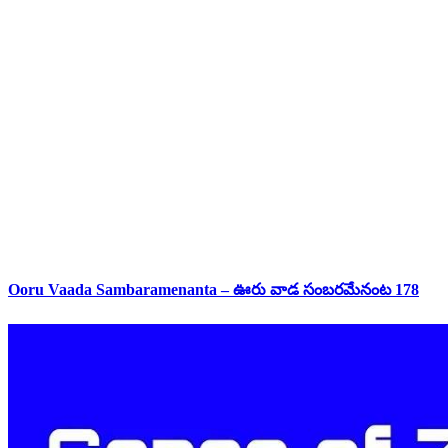
Ooru Vaada Sambaramenanta – ఊరు వాడ సంబరమేనంట 178