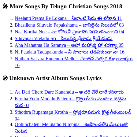
🎤 More Songs By Telugu Christian Songs 2018
Neelanti Prema Ee Lokana – నీలాంటి ప్రేమ ఈ లోకాన 11
Bhasillenu Siluvalo Papakshama – భాసిల్లెను సిలువలో 03
Naa Korika Nee – నా కోరిక నీ ప్రణాళిక పరిమళించాలని 04
Siluvapai Vreladu Sri – సిలువపై వ్రేలాడు శ్రీయేసుడు
Aha Mahatma Ha Saranya – ఆహా మహాత్మ హా శరణ్యా 05
Ni Paadalu Tadapakunda – నీ పాదాలు తడపకుండా నా 16
Nuthan Vatsara Ennenno Mellu – నూతన వత్సర శుభాకాంక్షలు
16
💿 Unknown Artist Album Songs Lyrics
Aa Dari Chere Dare Kanaradu – ఆ దరి చేరే దారే కనరాదు
Krotha Yedu Modalu Pettenu – క్రొత్త యేడు మొదలు బెట్టెను
మన 03
Sthothra Rupamagu Krotha – స్తోత్రరూపమగు క్రొత్త గీతంబులన్
04
Oohinchaleni Melulatho Nimpina – ఊహించలేని మేలులతో
నింపిన