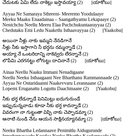
చేదుటకు ఏమి లేదు నాకెట్లు ఇస్తావయ్యా (2) ||యాకోబు||
Ayyaa Ne Samaraya Sthreeni- Meeremo Yoodulaaye
Meeku Maaku Enaadainaa – Saangathyamu Lekapaaye (2)
Nenichchu Neellu Meeru Elaa Puchchukuntaarayyaa (2)
Chedutaku Emi Ledu Naaketlu Isthaavayyaa (2) ||Yaakobu||
అయినా నీళ్లు నాకు ఇమ్మని నేనడిగానే
నీళ్లు నీకు ఇస్తాగాని నీ భర్తను రమ్మన్నాడే (2)
అయ్యా నే ఒంటరిదాన్ని నాకెవ్వరు లేరన్నానే (2)
లొపేమి ఎరగనట్టు లోగుట్టు దాచినానే (2) ||యాకోబు||
Ainaa Neellu Naaku Immani Nenadigaane
Neellu Neeku Isthaagaani Nee Bharthanu Rammannaade (2)
Ayyaa Ne Ontaridaanni Naakevvaru Lerannaane (2)
Lopemi Eruganattu Loguttu Daachinaane (2) ||Yaakobu||
నీకు భర్త లేడన్నాడే పెనిమిట్లు ఐదుగురుండే
ఇప్పుడున్నవాడు కూడా నీకు భర్త కాదన్నాడే (2)
వివరంగా నా గుట్టంతా విప్పి నాకు చెప్పాడమ్మా (2)
ఆనాటి నుండి నేను ఆయన సాక్షినయ్యానమ్మా (2) ||యాకోబు||
Neeku Bhartha Ledannaave Penimitlu Aidugurunde
Ippudunnavaadu Koodaa Neeku Bhartha Kaadannaade (2)