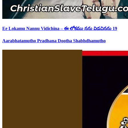
Ee Lokamu Nannu Vidichina – ఈ లోకము నను విడచినను 19
Aarabhatamutho Pradhana Dootha Shabhdhamutho