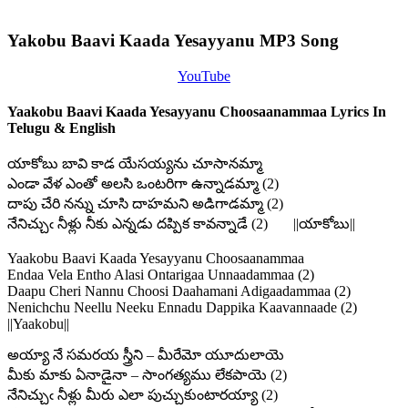
Yakobu Baavi Kaada Yesayyanu MP3 Song
YouTube
Yaakobu Baavi Kaada Yesayyanu Choosaanammaa Lyrics In
Telugu & English
యాకోబు బావి కాడ యేసయ్యను చూసానమ్మా
ఎండా వేళ ఎంతో అలసి ఒంటరిగా ఉన్నాడమ్మా (2)
దాపు చేరి నన్ను చూసి దాహమని అడిగాడమ్మా (2)
నేనిచ్చుఁ నీళ్లు నీకు ఎన్నడు దప్పిక కావన్నాడే (2) ||యాకోబు||
Yaakobu Baavi Kaada Yesayyanu Choosaanammaa
Endaa Vela Entho Alasi Ontarigaa Unnaadammaa (2)
Daapu Cheri Nannu Choosi Daahamani Adigaadammaa (2)
Nenichchu Neellu Neeku Ennadu Dappika Kaavannaade (2)
||Yaakobu||
అయ్యా నే సమరయ స్త్రీని – మీరేమో యూదులాయె
మీకు మాకు ఏనాడైనా – సాంగత్యము లేకపాయె (2)
నేనిచ్చుఁ నీళ్లు మీరు ఎలా పుచ్చుకుంటారయ్యా (2)