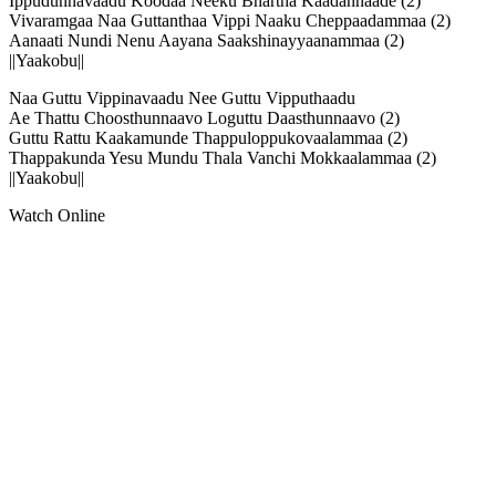
Ippudunnavaadu Koodaa Neeku Bhartha Kaadannaade (2)
Vivaramgaa Naa Guttanthaa Vippi Naaku Cheppaadammaa (2)
Aanaati Nundi Nenu Aayana Saakshinayyaanammaa (2)
||Yaakobu||
Naa Guttu Vippinavaadu Nee Guttu Vipputhaadu
Ae Thattu Choosthunnaavo Loguttu Daasthunnaavo (2)
Guttu Rattu Kaakamunde Thappuloppukovaalammaa (2)
Thappakunda Yesu Mundu Thala Vanchi Mokkaalammaa (2)
||Yaakobu||
Watch Online