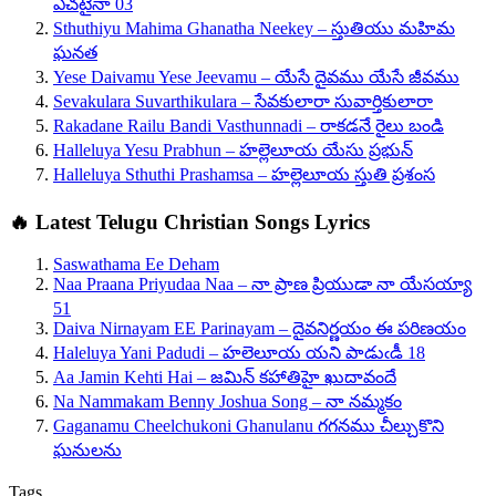
ఎచటైనా 03
Sthuthiyu Mahima Ghanatha Neekey – స్తుతియు మహిమ
ఘనత
Yese Daivamu Yese Jeevamu – యేసే దైవము యేసే జీవము
Sevakulara Suvarthikulara – సేవకులారా సువార్తికులారా
Rakadane Railu Bandi Vasthunnadi – రాకడనే రైలు బండి
Halleluya Yesu Prabhun – హల్లెలూయ యేసు ప్రభున్
Halleluya Sthuthi Prashamsa – హల్లెలూయ స్తుతి ప్రశంస
🔥 Latest Telugu Christian Songs Lyrics
Saswathama Ee Deham
Naa Praana Priyudaa Naa – నా ప్రాణ ప్రియుడా నా యేసయ్యా
51
Daiva Nirnayam EE Parinayam – దైవనిర్ణయం ఈ పరిణయం
Haleluya Yani Padudi – హలెలూయ యని పాడుఁడీ 18
Aa Jamin Kehti Hai – జమిన్ కహాతిహై ఖుదావందే
Na Nammakam Benny Joshua Song – నా నమ్మకం
Gaganamu Cheelchukoni Ghanulanu గగనము చీల్చుకొని
ఘనులను
Tags