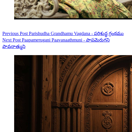
Previous
Post
Parishudha Grandhamu Vagdana - పరిశుద్ధ గ్రంథము
Next
Post
Paapamerugani Paavanaathmuni - పాపమెరుగని
పావనాత్ముని