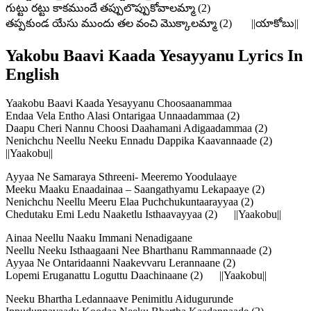
గుట్టు రట్టు కాకముందే తప్పులొప్పుకోవాలమ్మా (2)
తప్పకుండ యేసు ముందు తల వంచి మొక్కాలమ్మా (2) ||యాకోబు||
Yakobu Baavi Kaada Yesayyanu Lyrics In
English
Yaakobu Baavi Kaada Yesayyanu Choosaanammaa
Endaa Vela Entho Alasi Ontarigaa Unnaadammaa (2)
Daapu Cheri Nannu Choosi Daahamani Adigaadammaa (2)
Nenichchu Neellu Neeku Ennadu Dappika Kaavannaade (2)
||Yaakobu||
Ayyaa Ne Samaraya Sthreeni- Meeremo Yoodulaaye
Meeku Maaku Enaadainaa – Saangathyamu Lekapaaye (2)
Nenichchu Neellu Meeru Elaa Puchchukuntaarayyaa (2)
Chedutaku Emi Ledu Naaketlu Isthaavayyaa (2) ||Yaakobu||
Ainaa Neellu Naaku Immani Nenadigaane
Neellu Neeku Isthaagaani Nee Bharthanu Rammannaade (2)
Ayyaa Ne Ontaridaanni Naakevvaru Lerannaane (2)
Lopemi Eruganattu Loguttu Daachinaane (2) ||Yaakobu||
Neeku Bhartha Ledannaave Penimitlu Aidugurunde