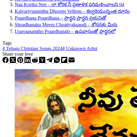
Naa Korika Nee – నా కోరిక నీ ప్రణాళిక పరిమళించాలని 04
Kalvariyunnmtha Dhoorm Vellenu – కల్వరియున్నంత దూరం
Praardhana Praardhana – ప్రార్ధన ప్రార్ధన ప్రభునితో
Shoadhanaku Meeru Choatiyakuaodi – శోధనకు మీరు
Upavaasamtho Praardhanalo – ఉపవాసంతో ప్రార్ధనలో
Tags
#
Telugu Christian Songs 2024
#
Unknown Artist
Share your love