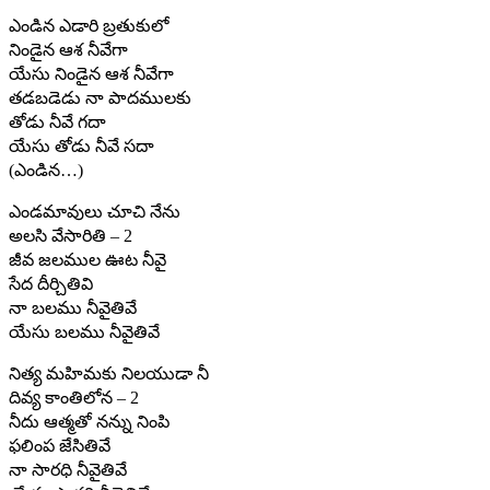
ఎండిన ఎడారి బ్రతుకులో
నిండైన ఆశ నీవేగా
యేసు నిండైన ఆశ నీవేగా
తడబడెడు నా పాదములకు
తోడు నీవే గదా
యేసు తోడు నీవే సదా
(ఎండిన…)
ఎండమావులు చూచి నేను
అలసి వేసారితి – 2
జీవ జలముల ఊట నీవై
సేద దీర్చితివి
నా బలము నీవైతివే
యేసు బలము నీవైతివే
నిత్య మహిమకు నిలయుడా నీ
దివ్య కాంతిలోన – 2
నీదు ఆత్మతో నన్ను నింపి
ఫలింప జేసితివే
నా సారధి నీవైతివే