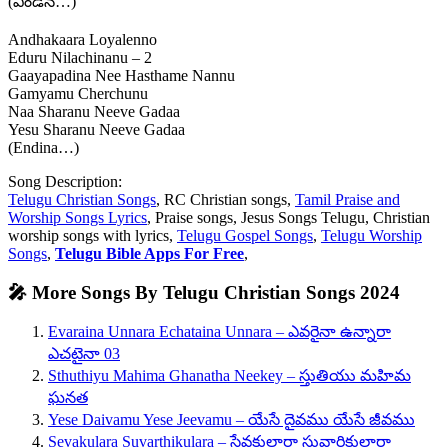
(ఎండిన…)
Andhakaara Loyalenno
Eduru Nilachinanu – 2
Gaayapadina Nee Hasthame Nannu
Gamyamu Cherchunu
Naa Sharanu Neeve Gadaa
Yesu Sharanu Neeve Gadaa
(Endina…)
Song Description:
Telugu Christian Songs
, RC Christian songs,
Tamil Praise and
Worship Songs Lyrics
, Praise songs, Jesus Songs Telugu, Christian
worship songs with lyrics,
Telugu Gospel Songs
,
Telugu Worship
Songs
,
Telugu Bible Apps For Free
,
🎤 More Songs By Telugu Christian Songs 2024
Evaraina Unnara Echataina Unnara – ఎవరైనా ఉన్నారా
ఎచటైనా 03
Sthuthiyu Mahima Ghanatha Neekey – స్తుతియు మహిమ
ఘనత
Yese Daivamu Yese Jeevamu – యేసే దైవము యేసే జీవము
Sevakulara Suvarthikulara – సేవకులారా సువార్తికులారా