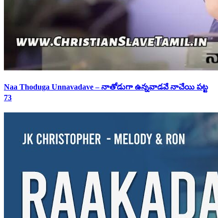
Naa Thoduga Unnavadave – నాతోడుగా ఉన్నవాడవే నాచేయి పట్ట
73