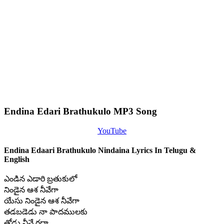
Endina Edari Brathukulo MP3 Song
YouTube
Endina Edaari Brathukulo Nindaina Lyrics In Telugu &
English
ఎండిన ఎడారి బ్రతుకులో
నిండైన ఆశ నీవేగా
యేసు నిండైన ఆశ నీవేగా
తడబడెడు నా పాదములకు
తోడు నీవే గదా