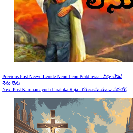
Previous
Post
Neevu Lenide Nenu Lenu Prabhuvaa - నీవు లేనిదే
నేను లేను
Next
Post
Karunamayuda Paraloka Raja - కరుణామయుడా పరలోక