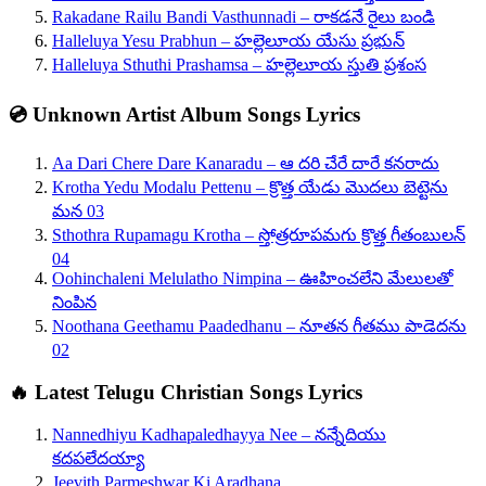
Rakadane Railu Bandi Vasthunnadi – రాకడనే రైలు బండి
Halleluya Yesu Prabhun – హల్లెలూయ యేసు ప్రభున్
Halleluya Sthuthi Prashamsa – హల్లెలూయ స్తుతి ప్రశంస
💿 Unknown Artist Album Songs Lyrics
Aa Dari Chere Dare Kanaradu – ఆ దరి చేరే దారే కనరాదు
Krotha Yedu Modalu Pettenu – క్రొత్త యేడు మొదలు బెట్టెను
మన 03
Sthothra Rupamagu Krotha – స్తోత్రరూపమగు క్రొత్త గీతంబులన్
04
Oohinchaleni Melulatho Nimpina – ఊహించలేని మేలులతో
నింపిన
Noothana Geethamu Paadedhanu – నూతన గీతము పాడెదను
02
🔥 Latest Telugu Christian Songs Lyrics
Nannedhiyu Kadhapaledhayya Nee – నన్నేదియు
కదపలేదయ్యా
Jeevith Parmeshwar Ki Aradhana