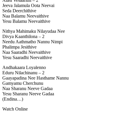
Alasi Vesaarithi – 2
Jeeva Jalamula Oota Neevai
Seda Deerchithive
Naa Balamu Neevaithive
Yesu Balamu Neevaithive
Nithya Mahimaku Nilayudaa Nee
Divya Kaanthilona – 2
Needu Aathmatho Nannu Nimpi
Phalimpa Jesithive
Naa Saaradhi Neevaithive
Yesu Saaradhi Neevaithive
Andhakaara Loyalenno
Eduru Nilachinanu – 2
Gaayapadina Nee Hasthame Nannu
Gamyamu Cherchunu
Naa Sharanu Neeve Gadaa
Yesu Sharanu Neeve Gadaa
(Endina…)
Watch Online