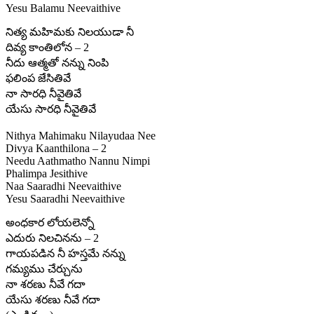
Yesu Balamu Neevaithive
నిత్య మహిమకు నిలయుడా నీ
దివ్య కాంతిలోన – 2
నీదు ఆత్మతో నన్ను నింపి
ఫలింప జేసితివే
నా సారధి నీవైతివే
యేసు సారధి నీవైతివే
Nithya Mahimaku Nilayudaa Nee
Divya Kaanthilona – 2
Needu Aathmatho Nannu Nimpi
Phalimpa Jesithive
Naa Saaradhi Neevaithive
Yesu Saaradhi Neevaithive
అంధకార లోయలెన్నో
ఎదురు నిలచినను – 2
గాయపడిన నీ హస్తమే నన్ను
గమ్యము చేర్చును
నా శరణు నీవే గదా
యేసు శరణు నీవే గదా