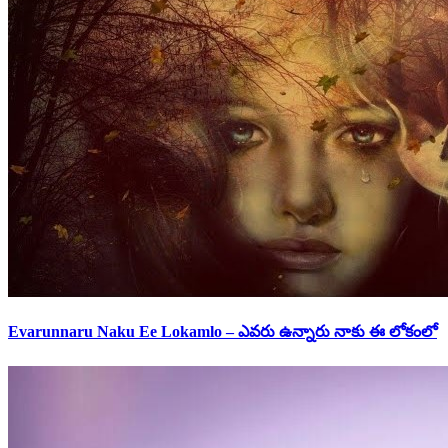
Evarunnaru Naku Ee Lokamlo – ఎవరు ఉన్నారు నాకు ఈ లోకంలో