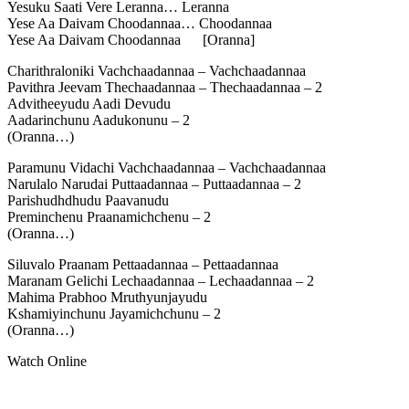
Yesuku Saati Vere Leranna… Leranna
Yese Aa Daivam Choodannaa… Choodannaa
Yese Aa Daivam Choodannaa [Oranna]
Charithraloniki Vachchaadannaa – Vachchaadannaa
Pavithra Jeevam Thechaadannaa – Thechaadannaa – 2
Advitheeyudu Aadi Devudu
Aadarinchunu Aadukonunu – 2
(Oranna…)
Paramunu Vidachi Vachchaadannaa – Vachchaadannaa
Narulalo Narudai Puttaadannaa – Puttaadannaa – 2
Parishudhdhudu Paavanudu
Preminchenu Praanamichchenu – 2
(Oranna…)
Siluvalo Praanam Pettaadannaa – Pettaadannaa
Maranam Gelichi Lechaadannaa – Lechaadannaa – 2
Mahima Prabhoo Mruthyunjayudu
Kshamiyinchunu Jayamichchunu – 2
(Oranna…)
Watch Online