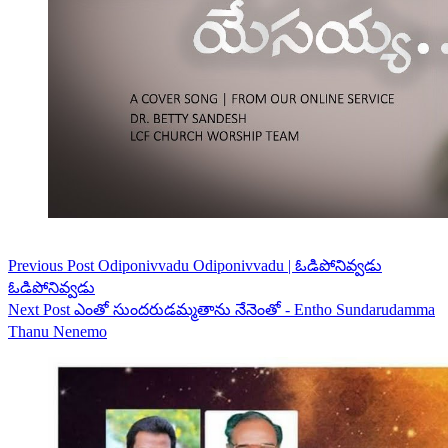
Previous
Post
Odiponivvadu Odiponivvadu | ఓడిపోనివ్వడు
ఓడిపోనివ్వడు
Next
Post
ఎంతో సుందరుడమ్మతాను నేనెంతో - Entho Sundarudamma
Thanu Nenemo