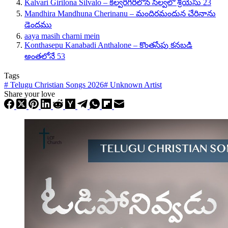
Kalvari Girilona Silvalo – కల్వరిగిరిలోన సిల్వలో శ్రీయేసు 23
Mandhira Mandhuna Cherinanu – మందిరమందున చేరినాను
డెందము
aaya masih charni mein
Konthasepu Kanabadi Anthalone – కొంతసేపు కనబడి
అంతలోనే 53
Tags
#
Telugu Christian Songs 2026
#
Unknown Artist
Share your love