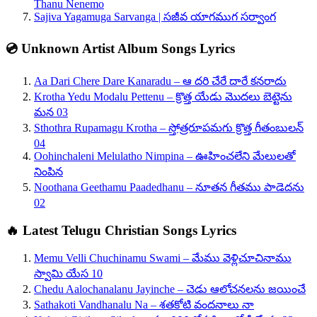
Thanu Nenemo
Sajiva Yagamuga Sarvanga | సజీవ యాగముగ సర్వాంగ
💿 Unknown Artist Album Songs Lyrics
Aa Dari Chere Dare Kanaradu – ఆ దరి చేరే దారే కనరాదు
Krotha Yedu Modalu Pettenu – క్రొత్త యేడు మొదలు బెట్టెను
మన 03
Sthothra Rupamagu Krotha – స్తోత్రరూపమగు క్రొత్త గీతంబులన్
04
Oohinchaleni Melulatho Nimpina – ఊహించలేని మేలులతో
నింపిన
Noothana Geethamu Paadedhanu – నూతన గీతము పాడెదను
02
🔥 Latest Telugu Christian Songs Lyrics
Memu Velli Chuchinamu Swami – మేము వెళ్లిచూచినాము
స్వామి యేస 10
Chedu Aalochanalanu Jayinche – చెడు ఆలోచనలను జయించే
Sathakoti Vandhanalu Na – శతకోటి వందనాలు నా