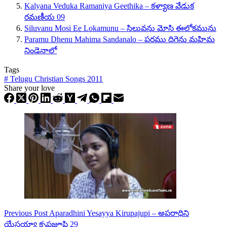
Kalyana Veduka Ramaniya Geethika – కళ్యాణ వేడుక
రమణీయ 09
Siluvanu Mosi Ee Lokamunu – సిలువను మోసి ఈలోకమును
Paramu Dhenu Mahima Sandanalo – పరము దిగెను మహిమ
నిండెనాలో
Tags
#
Telugu Christian Songs 2011
Share your love
Previous
Post
Aparadhini Yesayya Kirupajupi – అపరాధిని
యేసయ్యా కృపజూపి 29