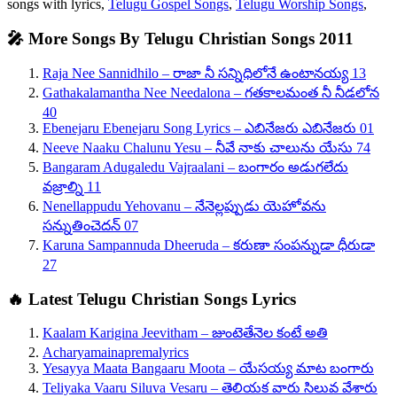
songs with lyrics,
Telugu Gospel Songs
,
Telugu Worship Songs
,
🎤 More Songs By Telugu Christian Songs 2011
Raja Nee Sannidhilo – రాజా నీ సన్నిధిలోనే ఉంటానయ్య 13
Gathakalamantha Nee Needalona – గతకాలమంత నీ నీడలోన
40
Ebenejaru Ebenejaru Song Lyrics – ఎబినేజరు ఎబినేజరు 01
Neeve Naaku Chalunu Yesu – నీవే నాకు చాలును యేసు 74
Bangaram Adugaledu Vajraalani – బంగారం అడుగలేదు
వజ్రాల్ని 11
Nenellappudu Yehovanu – నేనెల్లప్పుడు యెహోవను
సన్నుతించెదన్ 07
Karuna Sampannuda Dheeruda – కరుణా సంపన్నుడా ధీరుడా
27
🔥 Latest Telugu Christian Songs Lyrics
Kaalam Karigina Jeevitham – జుంటెతేనెల కంటే అతి
Acharyamainapremalyrics
Yesayya Maata Bangaaru Moota – యేసయ్య మాట బంగారు
Teliyaka Vaaru Siluva Vesaru – తెలియక వారు సిలువ వేశారు