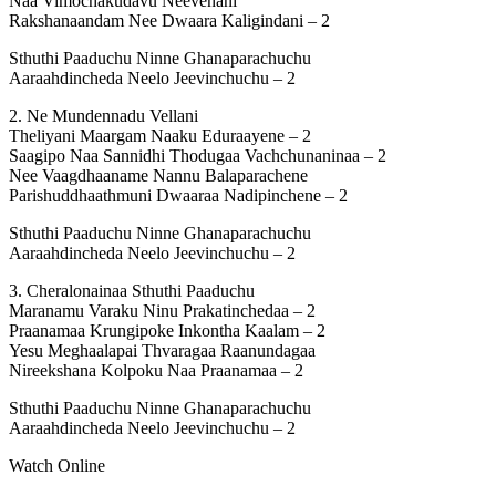
Naa Vimochakudavu Neevenani
Rakshanaandam Nee Dwaara Kaligindani – 2
Sthuthi Paaduchu Ninne Ghanaparachuchu
Aaraahdincheda Neelo Jeevinchuchu – 2
2. Ne Mundennadu Vellani
Theliyani Maargam Naaku Eduraayene – 2
Saagipo Naa Sannidhi Thodugaa Vachchunaninaa – 2
Nee Vaagdhaaname Nannu Balaparachene
Parishuddhaathmuni Dwaaraa Nadipinchene – 2
Sthuthi Paaduchu Ninne Ghanaparachuchu
Aaraahdincheda Neelo Jeevinchuchu – 2
3. Cheralonainaa Sthuthi Paaduchu
Maranamu Varaku Ninu Prakatinchedaa – 2
Praanamaa Krungipoke Inkontha Kaalam – 2
Yesu Meghaalapai Thvaragaa Raanundagaa
Nireekshana Kolpoku Naa Praanamaa – 2
Sthuthi Paaduchu Ninne Ghanaparachuchu
Aaraahdincheda Neelo Jeevinchuchu – 2
Watch Online