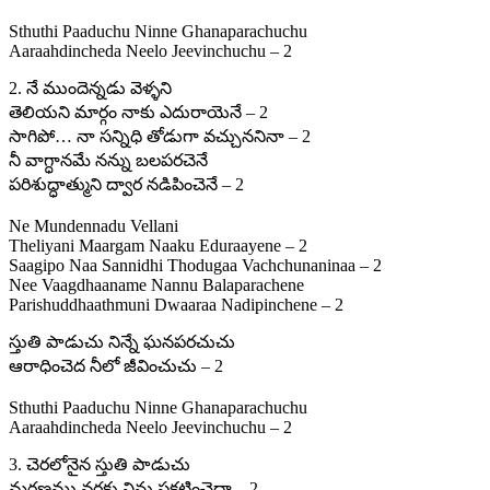
Sthuthi Paaduchu Ninne Ghanaparachuchu
Aaraahdincheda Neelo Jeevinchuchu – 2
2. నే ముందెన్నడు వెళ్ళని
తెలియని మార్గం నాకు ఎదురాయెనే – 2
సాగిపో… నా సన్నిధి తోడుగా వచ్చుననినా – 2
నీ వాగ్ధానమే నన్ను బలపరచెనే
పరిశుద్ధాత్ముని ద్వార నడిపించెనే – 2
Ne Mundennadu Vellani
Theliyani Maargam Naaku Eduraayene – 2
Saagipo Naa Sannidhi Thodugaa Vachchunaninaa – 2
Nee Vaagdhaaname Nannu Balaparachene
Parishuddhaathmuni Dwaaraa Nadipinchene – 2
స్తుతి పాడుచు నిన్నే ఘనపరచుచు
ఆరాధించెద నీలో జీవించుచు – 2
Sthuthi Paaduchu Ninne Ghanaparachuchu
Aaraahdincheda Neelo Jeevinchuchu – 2
3. చెరలోనైన స్తుతి పాడుచు
మరణము వరకు నిను ప్రకటించెదా – 2