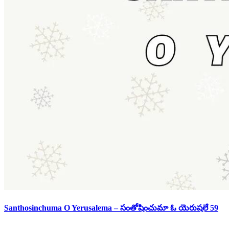
Santhosinchuma O Yerusalema – సంతోషించుమా ఓ యెరుషలే 59