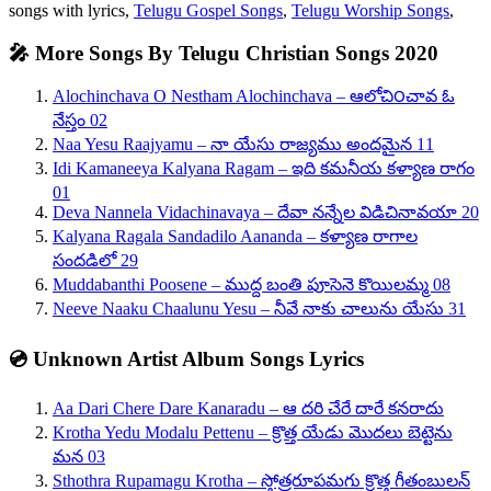
songs with lyrics,
Telugu Gospel Songs
,
Telugu Worship Songs
,
🎤 More Songs By Telugu Christian Songs 2020
Alochinchava O Nestham Alochinchava – ఆలోచి౦చావ ఓ
నేస్తం 02
Naa Yesu Raajyamu – నా యేసు రాజ్యము అందమైన 11
Idi Kamaneeya Kalyana Ragam – ఇది కమనీయ కళ్యాణ రాగం
01
Deva Nannela Vidachinavaya – దేవా నన్నేల విడిచినావయా 20
Kalyana Ragala Sandadilo Aananda – కళ్యాణ రాగాల
సందడిలో 29
Muddabanthi Poosene – ముద్ద బంతి పూసెనె కొయిలమ్మ 08
Neeve Naaku Chaalunu Yesu – నీవే నాకు చాలును యేసు 31
💿 Unknown Artist Album Songs Lyrics
Aa Dari Chere Dare Kanaradu – ఆ దరి చేరే దారే కనరాదు
Krotha Yedu Modalu Pettenu – క్రొత్త యేడు మొదలు బెట్టెను
మన 03
Sthothra Rupamagu Krotha – స్తోత్రరూపమగు క్రొత్త గీతంబులన్