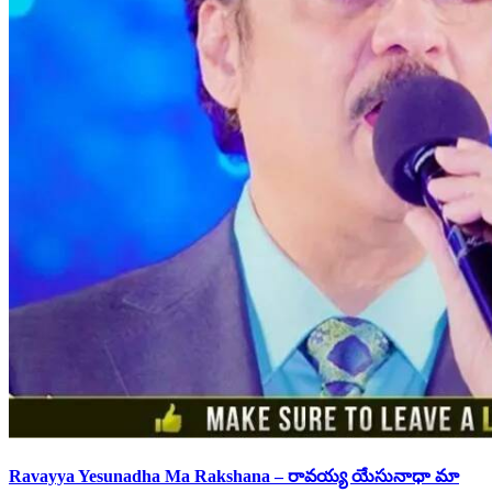
Ravayya Yesunadha Ma Rakshana – రావయ్య యేసునాధా మా