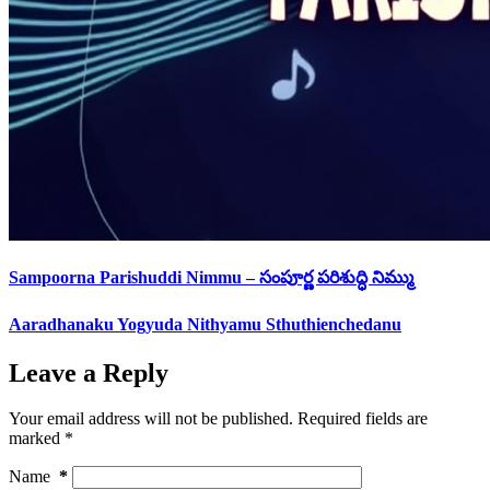
Sampoorna Parishuddi Nimmu – సంపూర్ణ పరిశుద్ధి నిమ్ము
Aaradhanaku Yogyuda Nithyamu Sthuthienchedanu
Leave a Reply
Your email address will not be published.
Required fields are
marked
*
Name
*