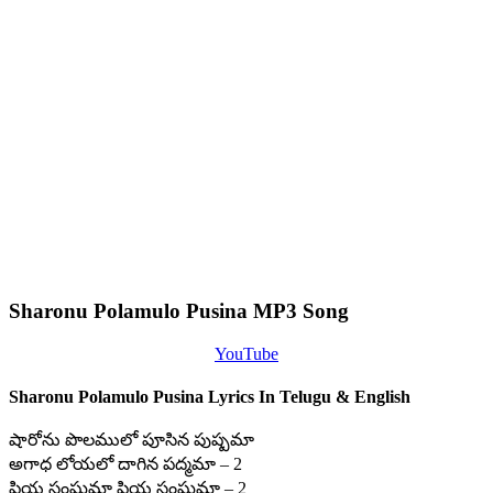
Sharonu Polamulo Pusina MP3 Song
YouTube
Sharonu Polamulo Pusina Lyrics In Telugu & English
షారోను పొలములో పూసిన పుష్పమా
అగాధ లోయలో దాగిన పద్మమా – 2
ప్రియ సంఘమా ప్రియ సంఘమా – 2