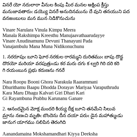
వినరే యో నరులారా వీనుల కింపు మీర మనల అక్షింప క్రీస్తు
మనుజావతారుఁ డయ్యొ వినరే అనుదినమును దే వుని తనయుని పద
వనజంబులు మన మున నిడికొనుచును
Vinare Narulara Vinula Kimpu Meera
Manala Rakshimpa Kreesthu Manujaavathaarudayye
Vinare Anudinamunu Devuni Thanayuni Pada
Vanajambulu Mana Muna Nidikonuchunu
1. నరరూపుఁ బూని ఘోర నరకుల రారమ్మని దురితముఁ బాపు దొడ్డ
దొరయో మరియా వరపుత్రుఁడు కర మరు దగు క ల్వరి గిరి దరి కరి
గి రయంబున ప్రభు కరుణను గనరే
Nara Roopu Booni Ghora Narakula Raarammani
Dhurithamu Baapu Dhodda Dorayav Mariyaa Varaputhrudu
Kara Maru Dhagu Kalvari Giri Dhari Kari
Gi Rayambuna Prabhu Karunanu Ganare
2. ఆనందమైన మోక్ష మందరి కియ్య దీక్ష బూని తనమేని సిలువ
మ్రాను నణఁచి మృతిఁ బొందెను దీన దయా పరుఁ డైన మహాత్ముఁడు
జానుగ యాగము సలిపిన తెరంగిది
Aanandamaina Mokshamandhari Kiyya Deeksha