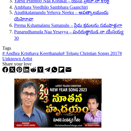
Yaesu Prabhoo Naa Korakai – యేసు ప్రభూ నా కొరకై
Ambhara Veedhilo Sambhara Gaanchiri
Apathkalamandu Yehova Neeku – అపత్కాలమందు
యెహెూవా
Prema Kshamalanu Samapalu – ప్రేమ క్షమలను సమపాళ్లుగా
Punarudhanuda Naa Yesayya – పునరుత్థానుడ నా యేసయ్య
30
Tags
#
Andhra Kristhava Keerthanalu
#
Telugu Christian Songs 2017
#
Unknown Artist
Share your love