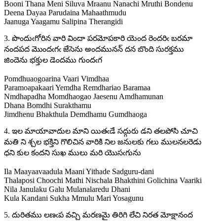
Booni Thana Meni Siluva Mraanu Nanachi Mruthi Bondenu
Deena Dayaa Parudaina Mahaathmudu
Jaanuga Yaagamu Salipina Therangidi
3. పొందుఁగోరిన వారి విందా పరమోపకారి యెంద రెందరిఁ బరమా
నందపద మొందఁగఁ జేసెను అందమునన్ దన బొంది సురక్తము
జిందెను భక్తుల డెందము గుందఁగ
Pomdhuaogoarina Vaari Vimdhaa
Paramoapakaari Yemdha Remdhariao Baramaa
Nmdhapadha Momdhaogao Jaesenu Amdhamunan
Dhana Bomdhi Surakthamu
Jimdhenu Bhakthula Demdhamu Gumdhaoga
4. ఇల మాయావాదుల మాని యితఁడే సద్గురు డని తలపోసి చూచి
మతి ని శ్చల భక్తిని గొలిచిన వారికి నిల జనులకు గలు ములనలరెడు
ధని కుల కందని సుఖ ములు మరి యొసఁగును
Ila Maayaavaadula Maani Yithade Sadguru-dani
Thalaposi Choochi Mathi Nischala Bhakthini Golichina Vaariki
Nila Janulaku Galu Mulanalaredu Dhani
Kula Kandani Sukha Mmulu Mari Yosagunu
5. దురితము లణఁప వచ్చి మరణమై తిరిగి లేచి నిరత మోక్షానంద