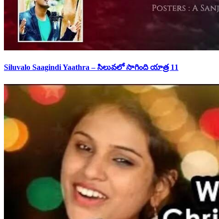
Siluvalo Saagindi Yaathra – సిలువలో సాగింది యాత్ర 11