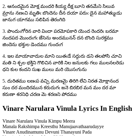
2. ఆనందమైన మోక్ష మందరి కియ్య దీక్ష బూని తనమేని సిలువ
మ్రాను నణఁచి మృతిఁ బొందెను దీన దయా పరుఁ డైన మహాత్ముఁడు
జానుగ యాగము సలిపిన తెరంగిది
3. పొందుఁగోరిన వారి విందా పరమోపకారి యెంద రెందరిఁ బరమా
నందపద మొందఁగఁ జేసెను అందమునన్ దన బొంది సురక్తము
జిందెను భక్తుల డెందము గుందఁగ
4. ఇల మాయావాదుల మాని యితఁడే సద్గురు డని తలపోసి చూచి
మతి ని శ్చల భక్తిని గొలిచిన వారికి నిల జనులకు గలు ములనలరెడు
ధని కుల కందని సుఖ ములు మరి యొసఁగును
5. దురితము లణఁప వచ్చి మరణమై తిరిగి లేచి నిరత మోక్షానంద
సుం దర మందిరమున కరుదుగఁ జనె బిరబిర మన మం దర మా
కరుణా శరనిధి చరణ మె శరణని పోదము
Vinare Narulara Vinula Lyrics In English
Vinare Narulara Vinula Kimpu Meera
Manala Rakshimpa Kreesthu Manujaavathaarudayye
Vinare Anudinamunu Devuni Thanayuni Pada