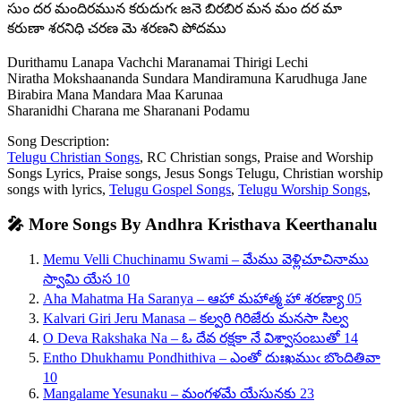
సుం దర మందిరమున కరుదుగఁ జనె బిరబిర మన మం దర మా
కరుణా శరనిధి చరణ మె శరణని పోదము
Durithamu Lanapa Vachchi Maranamai Thirigi Lechi
Niratha Mokshaananda Sundara Mandiramuna Karudhuga Jane
Birabira Mana Mandara Maa Karunaa
Sharanidhi Charana me Sharanani Podamu
Song Description:
Telugu Christian Songs
, RC Christian songs, Praise and Worship
Songs Lyrics, Praise songs, Jesus Songs Telugu, Christian worship
songs with lyrics,
Telugu Gospel Songs
,
Telugu Worship Songs
,
🎤 More Songs By Andhra Kristhava Keerthanalu
Memu Velli Chuchinamu Swami – మేము వెళ్లిచూచినాము
స్వామి యేస 10
Aha Mahatma Ha Saranya – ఆహా మహాత్మ హా శరణ్యా 05
Kalvari Giri Jeru Manasa – కల్వరి గిరిజేరు మనసా సిల్వ
O Deva Rakshaka Na – ఓ దేవ రక్షకా నే విశ్వాసంబుతో 14
Entho Dhukhamu Pondhithiva – ఎంతో దుఃఖముఁ బొందితివా
10
Mangalame Yesunaku – మంగళమే యేసునకు 23