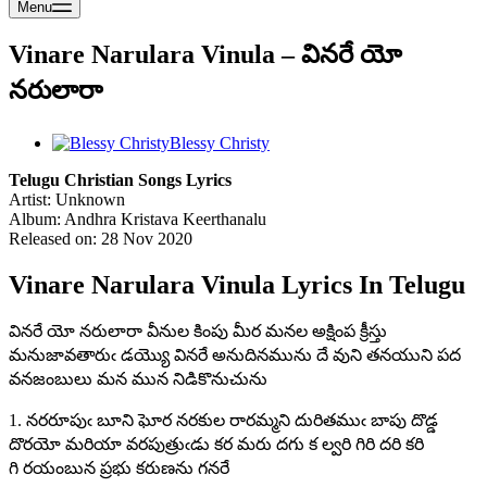
Menu
Vinare Narulara Vinula – వినరే యో
నరులారా
Blessy Christy
Telugu Christian Songs Lyrics
Artist: Unknown
Album: Andhra Kristava Keerthanalu
Released on: 28 Nov 2020
Vinare Narulara Vinula Lyrics In Telugu
వినరే యో నరులారా వీనుల కింపు మీర మనల అక్షింప క్రీస్తు
మనుజావతారుఁ డయ్యొ వినరే అనుదినమును దే వుని తనయుని పద
వనజంబులు మన మున నిడికొనుచును
1. నరరూపుఁ బూని ఘోర నరకుల రారమ్మని దురితముఁ బాపు దొడ్డ
దొరయో మరియా వరపుత్రుఁడు కర మరు దగు క ల్వరి గిరి దరి కరి
గి రయంబున ప్రభు కరుణను గనరే