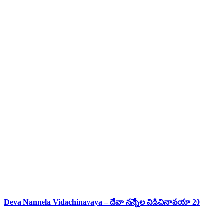
Deva Nannela Vidachinavaya – దేవా నన్నేల విడిచినావయా 20