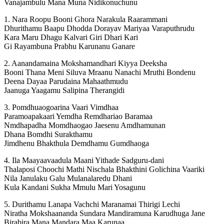
Vanajambulu Mana Muna Nidikonuchunu
1. Nara Roopu Booni Ghora Narakula Raarammani
Dhurithamu Baapu Dhodda Dorayav Mariyaa Varaputhrudu
Kara Maru Dhagu Kalvari Giri Dhari Kari
Gi Rayambuna Prabhu Karunanu Ganare
2. Aanandamaina Mokshamandhari Kiyya Deeksha
Booni Thana Meni Siluva Mraanu Nanachi Mruthi Bondenu
Deena Dayaa Parudaina Mahaathmudu
Jaanuga Yaagamu Salipina Therangidi
3. Pomdhuaogoarina Vaari Vimdhaa
Paramoapakaari Yemdha Remdhariao Baramaa
Nmdhapadha Momdhaogao Jaesenu Amdhamunan
Dhana Bomdhi Surakthamu
Jimdhenu Bhakthula Demdhamu Gumdhaoga
4. Ila Maayaavaadula Maani Yithade Sadguru-dani
Thalaposi Choochi Mathi Nischala Bhakthini Golichina Vaariki
Nila Janulaku Galu Mulanalaredu Dhani
Kula Kandani Sukha Mmulu Mari Yosagunu
5. Durithamu Lanapa Vachchi Maranamai Thirigi Lechi
Niratha Mokshaananda Sundara Mandiramuna Karudhuga Jane
Birabira Mana Mandara Maa Karunaa