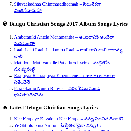
Siluvaekadhaa Chimthasadhaamah – సిలువేకదా
చింతసదామహా
💿 Telugu Christian Songs 2017 Album Songs Lyrics
Ambaraniki Antela Manamantha – అంబరానికి అంటేలా
మనమంతా
Laali Laali Laali Laalamma Laali – లాలిలాలి లాలి లాలమ్మ
లాలీ
Mattilona Muthyamalle Puttaduro Lyrics – మట్టిలోన
ముత్యమల్లే
Raajugaa Raaraajugaa Ethenchene – రాజుగా రారాజుగా
ఏతెంచెనే
Paralokamu Nundi Bhuvik – పరలోకము నుండి
భువికరుదెంచెను
🔥 Latest Telugu Christian Songs Lyrics
Nee Krupaye Kavalenu Nee Krupa – నన్ను పిలచిన దేవా 67
Ye Stithilonaina Ninnu – ఏ స్థితిలోనైనా నిన్ను 07