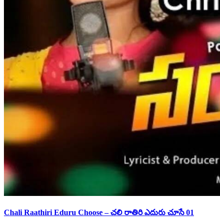
Chali Raathiri Eduru Choose – చలి రాతిరి ఎదురు చూసే 01