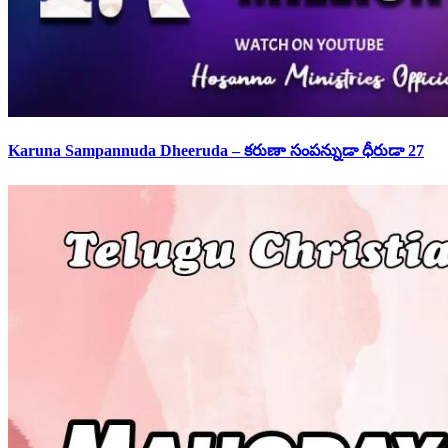
Karuna Sampannuda Dheeruda – కరుణా సంపన్నుడా ధీరుడా 27