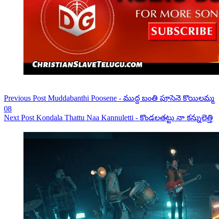
Previous
Post
Muddabanthi Poosene - ముద్ద బంతి పూసెనె కొయిలమ్మ
08
Next
Post
Kondala Thattu Naa Kannuletti - కొండలతట్టు నా కన్నులెత్తి