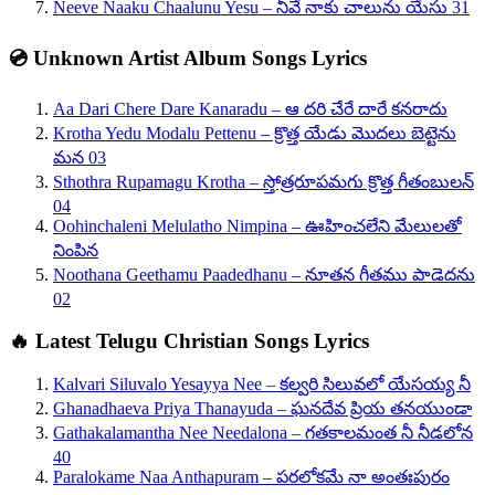
Neeve Naaku Chaalunu Yesu – నీవే నాకు చాలును యేసు 31
💿 Unknown Artist Album Songs Lyrics
Aa Dari Chere Dare Kanaradu – ఆ దరి చేరే దారే కనరాదు
Krotha Yedu Modalu Pettenu – క్రొత్త యేడు మొదలు బెట్టెను
మన 03
Sthothra Rupamagu Krotha – స్తోత్రరూపమగు క్రొత్త గీతంబులన్
04
Oohinchaleni Melulatho Nimpina – ఊహించలేని మేలులతో
నింపిన
Noothana Geethamu Paadedhanu – నూతన గీతము పాడెదను
02
🔥 Latest Telugu Christian Songs Lyrics
Kalvari Siluvalo Yesayya Nee – కల్వరి సిలువలో యేసయ్య నీ
Ghanadhaeva Priya Thanayuda – ఘనదేవ ప్రియ తనయుండా
Gathakalamantha Nee Needalona – గతకాలమంత నీ నీడలోన
40
Paralokame Naa Anthapuram – పరలోకమే నా అంతఃపురం