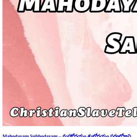
Mahodayam Subhodayam – మహోదయం శుభోదయం సర్వలోకాని