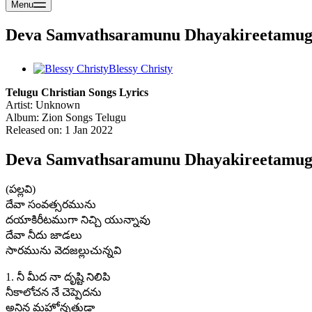
Menu
Deva Samvathsaramunu Dhayakireetamug
Blessy Christy
Telugu Christian Songs Lyrics
Artist: Unknown
Album: Zion Songs Telugu
Released on: 1 Jan 2022
Deva Samvathsaramunu Dhayakireetamuga
(పల్లవి)
దేవా సంవత్సరమును
దయాకిరీటముగా నిచ్చి యున్నావు
దేవా నీదు జాడలు
సారమును వెదజల్లుచున్నవి
1. నీ మీద నా దృష్టి నిలిపి
నీకాలోచన నే చెప్పెదను
అనిన మహోన్నతుడా