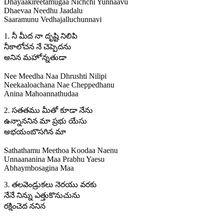
Dhayaakireetamugaa Nichchi Yunnaavu
Dhaevaa Needhu Jaadalu
Saaramunu Vedhajalluchunnavi
1. నీ మీద నా దృష్టి నిలిపి
నీకాలోచన నే చెప్పెదను
అనిన మహోన్నతుడా
Nee Meedha Naa Dhrushti Nilipi
Neekaaloachana Nae Cheppedhanu
Anina Mahoannathudaa
2. సతతము మీతో కూడా నేను
ఉన్నాననిన మా ప్రభు యేసు
అభయంబొసగిన మా
Sathathamu Meethoa Koodaa Naenu
Unnaananina Maa Prabhu Yaesu
Abhaymbosagina Maa
3. తలవెండ్రుకలు నెరయు వరకు
నేనే నిన్ను ఎత్తుకొనుచును
రక్షించెద ననిన