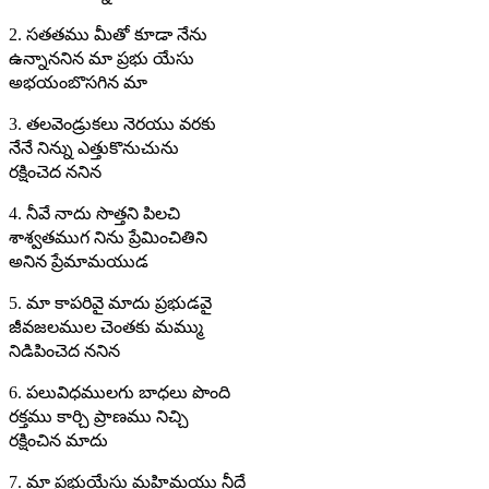
2. సతతము మీతో కూడా నేను
ఉన్నాననిన మా ప్రభు యేసు
అభయంబొసగిన మా
3. తలవెండ్రుకలు నెరయు వరకు
నేనే నిన్ను ఎత్తుకొనుచును
రక్షించెద ననిన
4. నీవే నాదు సొత్తని పిలచి
శాశ్వతముగ నిను ప్రేమించితిని
అనిన ప్రేమామయుడ
5. మా కాపరివై మాదు ప్రభుడవై
జీవజలముల చెంతకు మమ్ము
నిడిపించెద ననిన
6. పలువిధములగు బాధలు పొంది
రక్తము కార్చి ప్రాణము నిచ్చి
రక్షించిన మాదు
7. మా ప్రభుయేసు మహిమయు నీదే