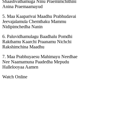
Shaashvathamuga Ninu Praemimchithini
Anina Praemaamayud
5. Maa Kaaparivai Maadhu Prabhudavai
Jeevajalamula Chemthaku Mammu
Nidipimchedha Nanin
6. Paluvidhamulagu Baadhalu Pomdhi
Rakthamu Kaarchi Praanamu Nichchi
Rakshimchina Maadhu
7. Maa Prabhuyaesu Mahimayu Needhae
Nee Naamamuna Paadedha Mepudu
Hallelooyaa Aamen
Watch Online