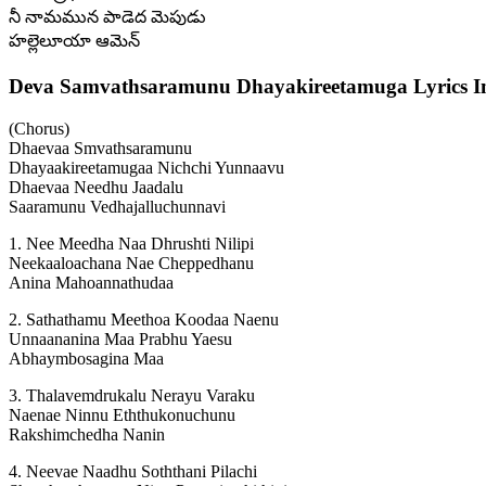
నీ నామమున పాడెద మెపుడు
హల్లెలూయా ఆమెన్
Deva Samvathsaramunu Dhayakireetamuga Lyrics In
(Chorus)
Dhaevaa Smvathsaramunu
Dhayaakireetamugaa Nichchi Yunnaavu
Dhaevaa Needhu Jaadalu
Saaramunu Vedhajalluchunnavi
1. Nee Meedha Naa Dhrushti Nilipi
Neekaaloachana Nae Cheppedhanu
Anina Mahoannathudaa
2. Sathathamu Meethoa Koodaa Naenu
Unnaananina Maa Prabhu Yaesu
Abhaymbosagina Maa
3. Thalavemdrukalu Nerayu Varaku
Naenae Ninnu Eththukonuchunu
Rakshimchedha Nanin
4. Neevae Naadhu Soththani Pilachi