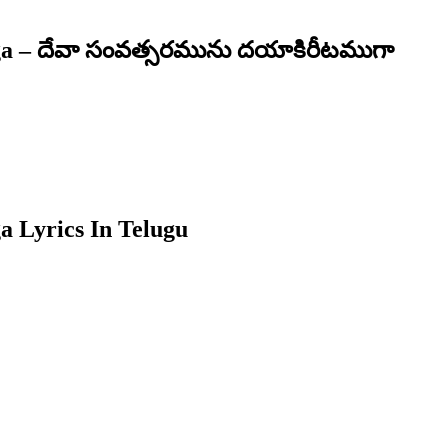
a – దేవా సంవత్సరమును దయాకిరీటముగా
 Lyrics In Telugu